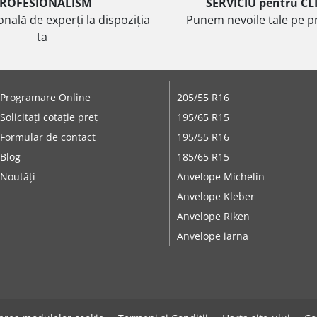
ROFESIONALISM
SERVICIU pentru CL
onală de experți la dispoziția
Punem nevoile tale pe pr
ta
Programare Online
205/55 R16
Solicitați cotație preț
195/65 R15
Formular de contact
195/55 R16
Blog
185/65 R15
Noutăți
Anvelope Michelin
Anvelope Kleber
Anvelope Riken
Anvelope iarna