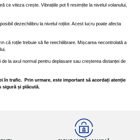
ce viteza crește. Vibrațiile pot fi resimțite la nivelul volanului, 
ibil dezechilibru la nivelul roților. Acest lucru poate afecta 
 că roțile trebuie să fie reechilibrare. Mișcarea necontrolată a 
ui.
 de la axul normal pentru deplasare sau creșterea distanței de 
n trafic.  Prin urmare, este important să acordați atenție 
 sigură și plăcută.