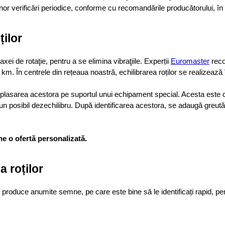
 unor verificări periodice, conforme cu recomandările producătorului, în
ților
xei de rotaţie, pentru a se elimina vibraţiile. Experții
Euromaster
 rec
000 km. În centrele din rețeaua noastră, echilibrarea roților se realize
plasarea acestora pe suportul unui echipament special. Acesta este con
n posibil dezechilibru. După identificarea acestora, se adaugă greutăți p
ne o ofertă personalizată.
a roților
t produce anumite semne, pe care este bine să le identificați rapid, pe