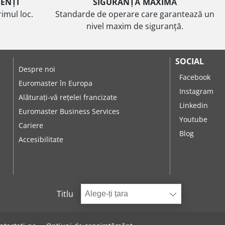
IENȚI
SIGURANȚĂ MAXIMĂ
imul loc.
Standarde de operare care garantează un
nivel maxim de siguranță.
SOCIAL
Despre noi
Facebook
Euromaster în Europa
Instagram
Alăturați-vă rețelei francizate
Linkedin
Euromaster Business Services
Youtube
Cariere
Blog
Accesibilitate
Titlu
Alege-ți țara