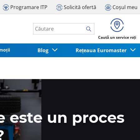
Programare ITP
Solicită ofertă
Coșul meu
Caută un service roți
moții
Blog
Rețeaua Euromaster
ce este un proces
?