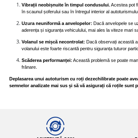
Vibrații neobișnuite în timpul condusului.
 Acestea pot fi
în scaunul șoferului sau în întregul interior al autoturismului
Uzura neuniformă a anvelopelor:
 Dacă anvelopele se uze
aderența și siguranța vehiculului, mai ales la viteze mari sa
Volanul se mișcă necontrolat:
 Dacă observați această ano
volanului este foarte riscantă pentru siguranța tuturor partic
Scăderea performanței:
 Această problemă se poate manife
frânare.
Deplasarea unui autoturism cu roți dezechilibrate poate avea 
semnelor analizate mai sus și să vă asigurați că roțile sunt 