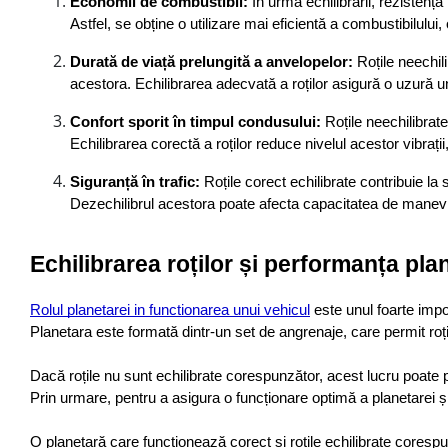
Economii de combustibil:
 În urma echilibrării, rezistenț
Astfel, se obține o utilizare mai eficientă a combustibilulu
Durată de viață prelungită a anvelopelor:
 Roțile neechi
acestora. Echilibrarea adecvată a roților asigură o uzură un
Confort sporit în timpul condusului:
 Roțile neechilibrat
Echilibrarea corectă a roților reduce nivelul acestor vibrați
Siguranță în trafic:
 Roțile corect echilibrate contribuie la
Dezechilibrul acestora poate afecta capacitatea de manevra
Echilibrarea roților și performanța pla
Rolul planetarei in functionarea unui vehicul
 este unul foarte imp
Planetara este formată dintr-un set de angrenaje, care permit roțilo
Dacă roțile nu sunt echilibrate corespunzător, acest lucru poate 
Prin urmare, pentru a asigura o funcționare optimă a planetarei și 
O planetară care funcționează corect și roțile echilibrate corespu