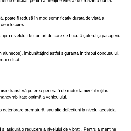
fel de solicitat, pentru a menține viteza de croazieră dorită. 
, poate fi redusă în mod semnificativ durata de viață a 
 de înlocuire.
asupra nivelului de confort de care se bucură șoferul și pasagerii. 
um alunecos), îmbunătățind astfel siguranța în timpul condusului. 
ai ridicat.
ie transferă puterea generată de motor la nivelul roților. 
manevrabilitate optimă a vehiculului. 
eteriorare prematură, sau alte defecțiuni la nivelul acesteia. 
și asigură o reducere a nivelului de vibrații. Pentru a menține 