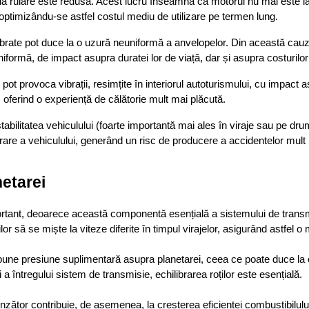
a la rulare este redusă. Acest lucru înseamnă că motorul nu mai este la 
i, optimizându-se astfel costul mediu de utilizare pe termen lung.
librate pot duce la o uzură neuniformă a anvelopelor. Din această cauză
iformă, de impact asupra duratei lor de viață, dar și asupra costurilor
e pot provoca vibrații, resimțite în interiorul autoturismului, cu impact 
i, oferind o experiență de călătorie mult mai plăcută.
 stabilitatea vehiculului (foarte importantă mai ales în viraje sau pe dr
re a vehiculului, generând un risc de producere a accidentelor mult m
netarei
ortant, deoarece această componentă esențială a sistemului de transmis
r să se miște la viteze diferite în timpul virajelor, asigurând astfel o 
pune presiune suplimentară asupra planetarei, ceea ce poate duce la o d
a întregului sistem de transmisie, echilibrarea roților este esențială.
nzător contribuie, de asemenea, la creșterea eficienței combustibilului 