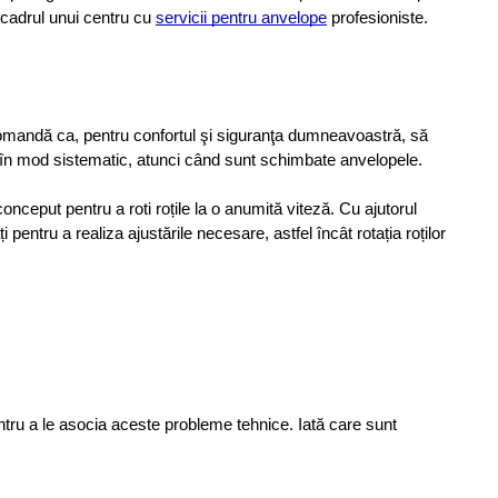
 cadrul unui centru cu
servicii pentru anvelope
 profesioniste.
omandă ca, pentru confortul şi siguranţa dumneavoastră, să 
ază în mod sistematic, atunci când sunt schimbate anvelopele.
ceput pentru a roti roțile la o anumită viteză. Cu ajutorul 
entru a realiza ajustările necesare, astfel încât rotația roților 
ntru a le asocia aceste probleme tehnice. Iată care sunt 