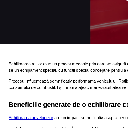
Echilibrarea roților este un proces mecanic prin care se asigură di
se un echipament special, cu funcții special concepute pentru a d
Procesul influențează semnificativ performanța vehiculului. Roțile 
consumului de combustibil și îmbunătățesc manevrabilitatea vehicul
Beneficiile generate de o echilibrare c
Echilibrarea anvelopelor
 are un impact semnificativ asupra perfor