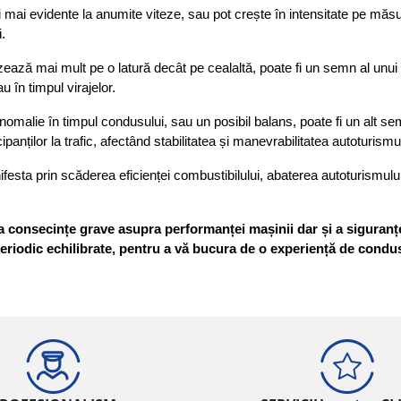
 mai evidente la anumite viteze, sau pot crește în intensitate pe măsură 
.
ază mai mult pe o latură decât pe cealaltă, poate fi un semn al unui pos
u în timpul virajelor.
malie în timpul condusului, sau un posibil balans, poate fi un alt semn
ipanților la trafic, afectând stabilitatea și manevrabilitatea autoturismul
sta prin scăderea eficienței combustibilului, abaterea autoturismului
consecințe grave asupra performanței mașinii dar și a siguranței î
periodic echilibrate, pentru a vă bucura de o experiență de condus