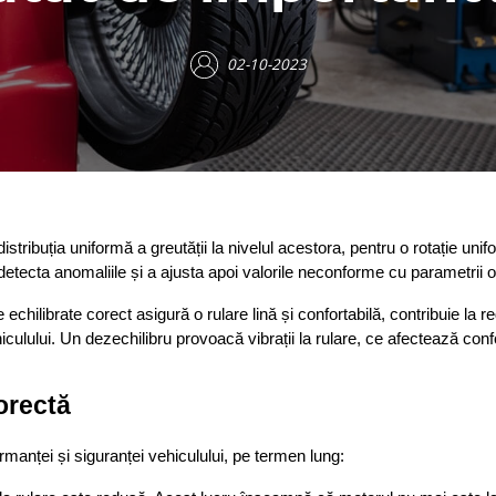
02-10-2023
stribuția uniformă a greutății la nivelul acestora, pentru o rotație uni
etecta anomaliile și a ajusta apoi valorile neconforme cu parametrii op
echilibrate corect asigură o rulare lină și confortabilă, contribuie la r
ului. Un dezechilibru provoacă vibrații la rulare, ce afectează confort
orectă
manței și siguranței vehiculului, pe termen lung: