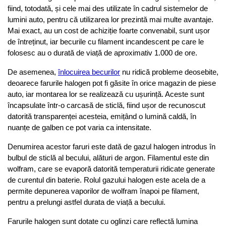
fiind, totodată, și cele mai des utilizate în cadrul sistemelor de 
lumini auto, pentru că utilizarea lor prezintă mai multe avantaje. 
Mai exact, au un cost de achiziție foarte convenabil, sunt ușor 
de întreținut, iar becurile cu filament incandescent pe care le 
folosesc au o durată de viață de aproximativ 1.000 de ore.
De asemenea, 
înlocuirea becurilor
 nu ridică probleme deosebite, 
deoarece farurile halogen pot fi găsite în orice magazin de piese 
auto, iar montarea lor se realizează cu ușurință. Aceste sunt 
încapsulate într-o carcasă de sticlă, fiind ușor de recunoscut 
datorită transparenței acesteia, emițând o lumină caldă, în 
nuanțe de galben ce pot varia ca intensitate. 
Denumirea acestor faruri este dată de gazul halogen introdus în 
bulbul de sticlă al becului, alături de argon. Filamentul este din 
wolfram, care se evaporă datorită temperaturii ridicate generate 
de curentul din baterie. Rolul gazului halogen este acela de a 
permite depunerea vaporilor de wolfram înapoi pe filament, 
pentru a prelungi astfel durata de viață a becului.
Farurile halogen sunt dotate cu oglinzi care reflectă lumina 