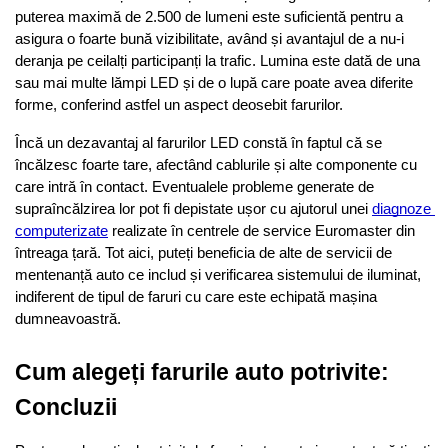
puterea maximă de 2.500 de lumeni este suficientă pentru a 
asigura o foarte bună vizibilitate, având și avantajul de a nu-i 
deranja pe ceilalți participanți la trafic. Lumina este dată de una 
sau mai multe lămpi LED și de o lupă care poate avea diferite 
forme, conferind astfel un aspect deosebit farurilor.
Încă un dezavantaj al farurilor LED constă în faptul că se 
încălzesc foarte tare, afectând cablurile și alte componente cu 
care intră în contact. Eventualele probleme generate de 
supraîncălzirea lor pot fi depistate ușor cu ajutorul unei 
diagnoze 
computerizate
 realizate în centrele de service Euromaster din 
întreaga țară. Tot aici, puteți beneficia de alte de servicii de 
mentenanță auto ce includ și verificarea sistemului de iluminat, 
indiferent de tipul de faruri cu care este echipată mașina 
dumneavoastră.
Cum alegeți farurile auto potrivite: 
Concluzii