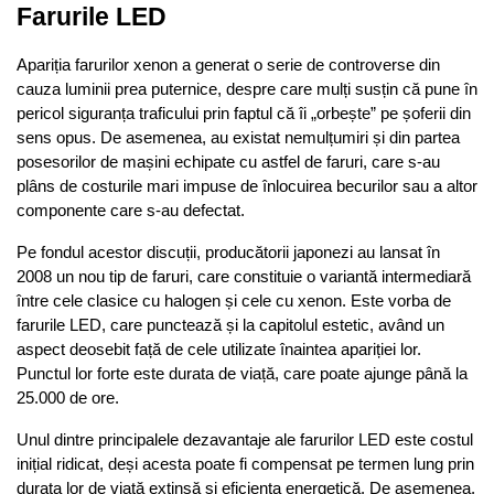
Farurile LED
Apariția farurilor xenon a generat o serie de controverse din 
cauza luminii prea puternice, despre care mulți susțin că pune în 
pericol siguranța traficului prin faptul că îi „orbește” pe șoferii din 
sens opus. De asemenea, au existat nemulțumiri și din partea 
posesorilor de mașini echipate cu astfel de faruri, care s-au 
plâns de costurile mari impuse de înlocuirea becurilor sau a altor 
componente care s-au defectat. 
Pe fondul acestor discuții, producătorii japonezi au lansat în 
2008 un nou tip de faruri, care constituie o variantă intermediară 
între cele clasice cu halogen și cele cu xenon. Este vorba de 
farurile LED, care punctează și la capitolul estetic, având un 
aspect deosebit față de cele utilizate înaintea apariției lor. 
Punctul lor forte este durata de viață, care poate ajunge până la 
25.000 de ore.
Unul dintre principalele dezavantaje ale farurilor LED este costul 
inițial ridicat, deși acesta poate fi compensat pe termen lung prin 
durata lor de viață extinsă și eficiența energetică. De asemenea, 