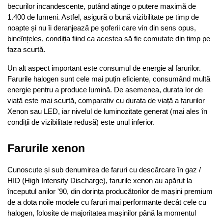
becurilor incandescente, putând atinge o putere maximă de 
1.400 de lumeni. Astfel, asigură o bună vizibilitate pe timp de 
noapte și nu îi deranjează pe șoferii care vin din sens opus, 
bineînțeles, condiția fiind ca acestea să fie comutate din timp pe 
faza scurtă.
Un alt aspect important este consumul de energie al farurilor. 
Farurile halogen sunt cele mai puțin eficiente, consumând multă 
energie pentru a produce lumină. De asemenea, durata lor de 
viață este mai scurtă, comparativ cu durata de viață a farurilor 
Xenon sau LED, iar nivelul de luminozitate generat (mai ales în 
condiții de vizibilitate redusă) este unul inferior. 
Farurile xenon
Cunoscute și sub denumirea de faruri cu descărcare în gaz / 
HID (High Intensity Discharge), farurile xenon au apărut la 
începutul anilor '90, din dorința producătorilor de mașini premium 
de a dota noile modele cu faruri mai performante decât cele cu 
halogen, folosite de majoritatea mașinilor până la momentul 