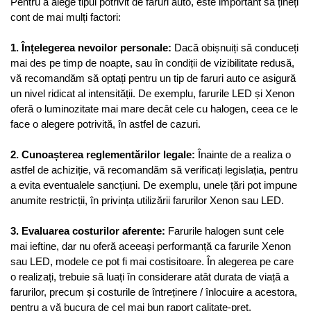
Pentru a alege tipul potrivit de faruri auto, este important să țineți 
cont de mai mulți factori: 
1. Înțelegerea nevoilor personale: 
Dacă obișnuiți să conduceți 
mai des pe timp de noapte, sau în condiții de vizibilitate redusă, 
vă recomandăm să optați pentru un tip de faruri auto ce asigură 
un nivel ridicat al intensității. De exemplu, farurile LED și Xenon 
oferă o luminozitate mai mare decât cele cu halogen, ceea ce le 
face o alegere potrivită, în astfel de cazuri.
2. Cunoașterea reglementărilor legale:
 Înainte de a realiza o 
astfel de achiziție, vă recomandăm să verificați legislația, pentru 
a evita eventualele sancțiuni. De exemplu, unele țări pot impune 
anumite restricții, în privința utilizării farurilor Xenon sau LED.
3. Evaluarea costurilor aferente:
 Farurile halogen sunt cele 
mai ieftine, dar nu oferă aceeași performanță ca farurile Xenon 
sau LED, modele ce pot fi mai costisitoare. În alegerea pe care 
o realizați, trebuie să luați în considerare atât durata de viață a 
farurilor, precum și costurile de întreținere / înlocuire a acestora, 
pentru a vă bucura de cel mai bun raport calitate-preț.