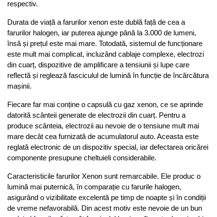
respectiv. 
Durata de viață a farurilor xenon este dublă față de cea a 
farurilor halogen, iar puterea ajunge până la 3.000 de lumeni, 
însă și prețul este mai mare. Totodată, sistemul de funcționare 
este mult mai complicat, incluzând cablaje complexe, electrozi 
din cuarț, dispozitive de amplificare a tensiunii și lupe care 
reflectă și reglează fasciculul de lumină în funcție de încărcătura 
mașinii.
Fiecare far mai conține o capsulă cu gaz xenon, ce se aprinde 
datorită scânteii generate de electrozii din cuarț. Pentru a 
produce scânteia, electrozii au nevoie de o tensiune mult mai 
mare decât cea furnizată de acumulatorul auto. Aceasta este 
reglată electronic de un dispozitiv special, iar defectarea oricărei 
componente presupune cheltuieli considerabile.
Caracteristicile farurilor Xenon sunt remarcabile. Ele produc o 
lumină mai puternică, în comparație cu farurile halogen, 
asigurând o vizibilitate excelentă pe timp de noapte și în condiții 
de vreme nefavorabilă. Din acest motiv este nevoie de un bun 