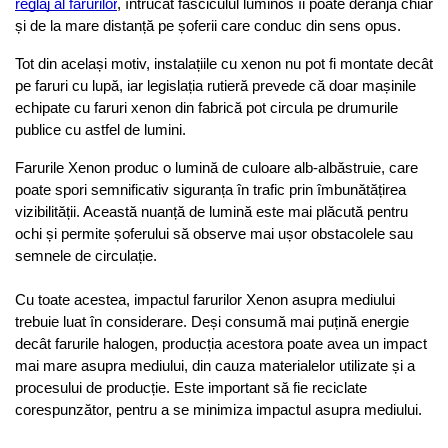
reglaj al farurilor
, întrucât fasciculul luminos îi poate deranja chiar 
și de la mare distanță pe șoferii care conduc din sens opus.
Tot din același motiv, instalațiile cu xenon nu pot fi montate decât 
pe faruri cu lupă, iar legislația rutieră prevede că doar mașinile 
echipate cu faruri xenon din fabrică pot circula pe drumurile 
publice cu astfel de lumini.
Farurile Xenon produc o lumină de culoare alb-albăstruie, care 
poate spori semnificativ siguranța în trafic prin îmbunătățirea 
vizibilității. Această nuanță de lumină este mai plăcută pentru 
ochi și permite șoferului să observe mai ușor obstacolele sau 
semnele de circulație.
Cu toate acestea, impactul farurilor Xenon asupra mediului 
trebuie luat în considerare. Deși consumă mai puțină energie 
decât farurile halogen, producția acestora poate avea un impact 
mai mare asupra mediului, din cauza materialelor utilizate și a 
procesului de producție. Este important să fie reciclate 
corespunzător, pentru a se minimiza impactul asupra mediului.