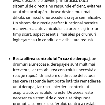
evita obstacolele devine primordială. Dacă
sistemul de direcție nu răspunde eficient, evitarea
unui obstacol apărut brusc devine mult mai
dificilă, iar riscul unui accident crește semnificativ.
Un sistem de direcție perfect funcțional permite
manevrarea autovehiculului cu precizie și într-un
timp scurt, aspect esențial mai ales pe drumuri
înghețate sau în condiții de vizibilitate redusă.
Restabilirea controlului în caz de derapaj
: pe
drumuri alunecoase, derapajele sunt mult mai
frecvente, iar restabilirea controlului necesită o
reacție rapidă. Un sistem de direcție defectuos
sau care răspunde lent poate întârzia remedierea
unui derapaj, iar riscul pierderii controlului
asupra autovehiculului crește. De aceea, este
necesar ca sistemul de direcție să răspundă
prompt la comenzile șoferului, pentru a restabili