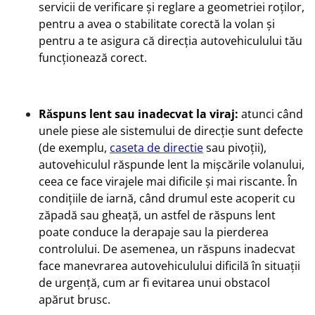
servicii de verificare și reglare a geometriei roților,
pentru a avea o stabilitate corectă la volan și
pentru a te asigura că direcția autovehiculului tău
funcționează corect.
Răspuns lent sau inadecvat la viraj:
atunci când
unele piese ale sistemului de direcție sunt defecte
(de exemplu,
caseta de directie
sau pivoții),
autovehiculul răspunde lent la mișcările volanului,
ceea ce face virajele mai dificile și mai riscante. În
condițiile de iarnă, când drumul este acoperit cu
zăpadă sau gheață, un astfel de răspuns lent
poate conduce la derapaje sau la pierderea
controlului. De asemenea, un răspuns inadecvat
face manevrarea autovehiculului dificilă în situații
de urgență, cum ar fi evitarea unui obstacol
apărut brusc.