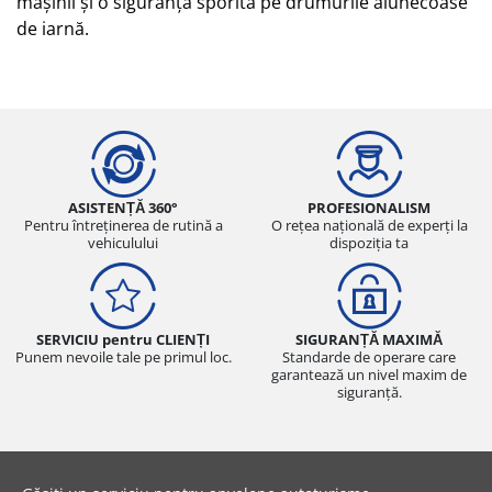
mașinii și o siguranță sporită pe drumurile alunecoase
de iarnă.
ASISTENȚĂ 360°
PROFESIONALISM
Pentru întreținerea de rutină a
O rețea națională de experți la
vehiculului
dispoziția ta
SERVICIU pentru CLIENȚI
SIGURANȚĂ MAXIMĂ
Punem nevoile tale pe primul loc.
Standarde de operare care
garantează un nivel maxim de
siguranță.