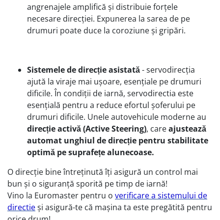
angrenajele amplifică și distribuie forțele
necesare direcției. Expunerea la sarea de pe
drumuri poate duce la coroziune și gripări.
Sistemele de direcție asistată
- servodirecția
ajută la viraje mai ușoare, esențiale pe drumuri
dificile. În condiții de iarnă, servodirectia este
esențială pentru a reduce efortul șoferului pe
drumuri dificile. Unele autovehicule moderne au
direcție activă (Active Steering)
, care
ajustează
automat unghiul de direcție pentru stabilitate
optimă pe suprafețe alunecoase.
O direcție bine întreținută îți asigură un control mai
bun și o siguranță sporită pe timp de iarnă!
Vino la Euromaster pentru o
verificare a sistemului de
directie
și asigură-te că mașina ta este pregătită pentru
orice drum!