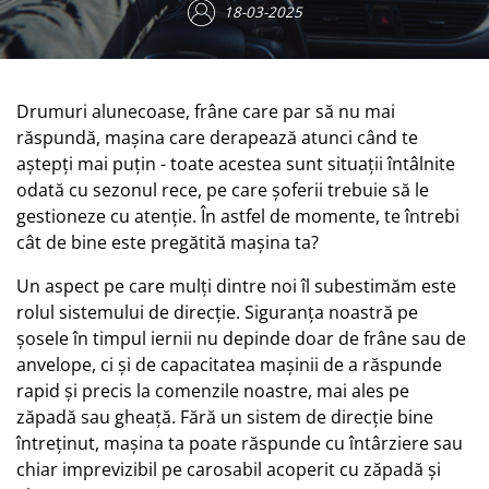
18-03-2025
Drumuri alunecoase, frâne care par să nu mai
răspundă, mașina care derapează atunci când te
aștepți mai puțin - toate acestea sunt situații întâlnite
odată cu sezonul rece, pe care șoferii trebuie să le
gestioneze cu atenție. În astfel de momente, te întrebi
cât de bine este pregătită mașina ta?
Un aspect pe care mulți dintre noi îl subestimăm este
rolul sistemului de direcție. Siguranța noastră pe
șosele în timpul iernii nu depinde doar de frâne sau de
anvelope, ci și de capacitatea mașinii de a răspunde
rapid și precis la comenzile noastre, mai ales pe
zăpadă sau gheață. Fără un sistem de direcție bine
întreținut, mașina ta poate răspunde cu întârziere sau
chiar imprevizibil pe carosabil acoperit cu zăpadă și