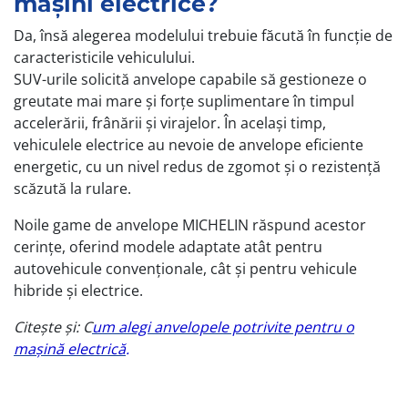
mașini electrice?
Da, însă alegerea modelului trebuie făcută în funcție de
caracteristicile vehiculului.
SUV-urile solicită anvelope capabile să gestioneze o
greutate mai mare și forțe suplimentare în timpul
accelerării, frânării și virajelor. În același timp,
vehiculele electrice au nevoie de anvelope eficiente
energetic, cu un nivel redus de zgomot și o rezistență
scăzută la rulare.
Noile game de anvelope MICHELIN răspund acestor
cerințe, oferind modele adaptate atât pentru
autovehicule convenționale, cât și pentru vehicule
hibride și electrice.
Citește și: C
um alegi anvelopele potrivite pentru o
mașină electrică
.