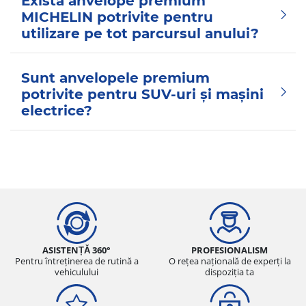
Există anvelope premium
MICHELIN potrivite pentru
utilizare pe tot parcursul anului?
Sunt anvelopele premium
potrivite pentru SUV-uri și mașini
electrice?
ASISTENȚĂ 360°
PROFESIONALISM
Pentru întreținerea de rutină a
O rețea națională de experți la
vehiculului
dispoziția ta