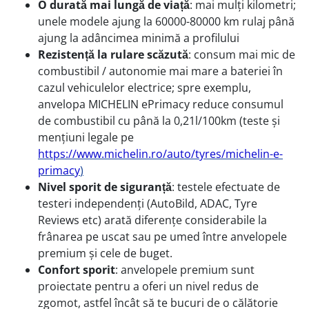
O durată mai lungă de viață
: mai mulți kilometri;
unele modele ajung la 60000-80000 km rulaj până
ajung la adâncimea minimă a profilului
Rezistență la rulare scăzută
: consum mai mic de
combustibil / autonomie mai mare a bateriei în
cazul vehiculelor electrice; spre exemplu,
anvelopa MICHELIN ePrimacy reduce consumul
de combustibil cu până la 0,21l/100km (teste și
mențiuni legale pe
https://www.michelin.ro/auto/tyres/michelin-e-
primacy
)
Nivel sporit de siguranță
: testele efectuate de
testeri independenți (AutoBild, ADAC, Tyre
Reviews etc) arată diferențe considerabile la
frânarea pe uscat sau pe umed între anvelopele
premium și cele de buget.
Confort sporit
: anvelopele premium sunt
proiectate pentru a oferi un nivel redus de
zgomot, astfel încât să te bucuri de o călătorie