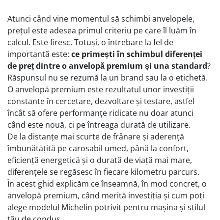
Atunci când vine momentul să schimbi anvelopele,
prețul este adesea primul criteriu pe care îl luăm în
calcul. Este firesc. Totuși, o întrebare la fel de
importantă este:
ce primești în schimbul diferenței
de preț dintre o anvelopă premium și una standard
?
Răspunsul nu se rezumă la un brand sau la o etichetă.
O anvelopă premium este rezultatul unor investiții
constante în cercetare, dezvoltare și testare, astfel
încât să ofere performanțe ridicate nu doar atunci
când este nouă, ci pe întreaga durată de utilizare.
De la distanțe mai scurte de frânare și aderență
îmbunătățită pe carosabil umed, până la confort,
eficiență energetică și o durată de viață mai mare,
diferențele se regăsesc în fiecare kilometru parcurs.
În acest ghid explicăm ce înseamnă, în mod concret, o
anvelopă premium, când merită investiția și cum poți
alege modelul Michelin potrivit pentru mașina și stilul
tău de condus.