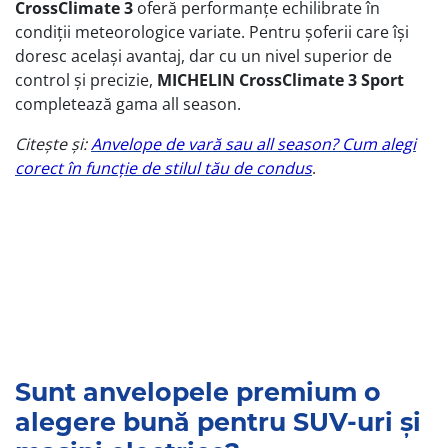
CrossClimate 3
oferă performanțe echilibrate în
condiții meteorologice variate. Pentru șoferii care își
doresc același avantaj, dar cu un nivel superior de
control și precizie,
MICHELIN CrossClimate 3 Sport
completează gama all season.
Citește și:
Anvelope de vară sau all season? Cum alegi
corect în funcție de stilul tău de condus
.
Sunt anvelopele premium o
alegere bună pentru SUV-uri și