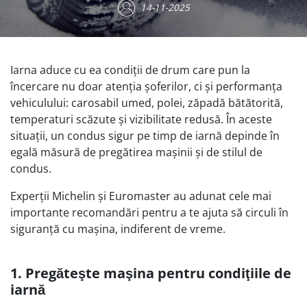
14-11-2025
Iarna aduce cu ea condiţii de drum care pun la
încercare nu doar atenţia şoferilor, ci şi performanţa
vehiculului: carosabil umed, polei, zăpadă bătătorită,
temperaturi scăzute şi vizibilitate redusă. În aceste
situaţii, un condus sigur pe timp de iarnă depinde în
egală măsură de pregătirea maşinii şi de stilul de
condus.
Experţii Michelin şi Euromaster au adunat cele mai
importante recomandări pentru a te ajuta să circuli în
siguranţă cu mașina, indiferent de vreme.
1. Pregăteşte maşina pentru condiţiile de
iarnă