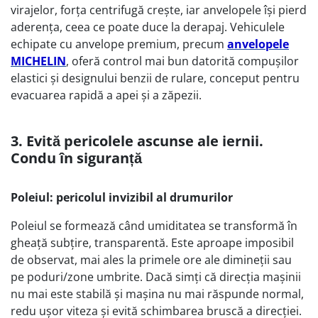
virajelor, forţa centrifugă creşte, iar anvelopele își pierd
aderența, ceea ce poate duce la derapaj. Vehiculele
echipate cu anvelope premium, precum
anvelopele
MICHELIN
, oferă control mai bun datorită compuşilor
elastici şi designului benzii de rulare, conceput pentru
evacuarea rapidă a apei şi a zăpezii.
3. Evită pericolele ascunse ale iernii.
Condu în siguranță
Poleiul: pericolul invizibil al drumurilor
Poleiul se formează când umiditatea se transformă în
gheaţă subţire, transparentă. Este aproape imposibil
de observat, mai ales la primele ore ale dimineţii sau
pe poduri/zone umbrite. Dacă simţi că direcţia mașinii
nu mai este stabilă şi maşina nu mai răspunde normal,
redu uşor viteza şi evită schimbarea bruscă a direcţiei.