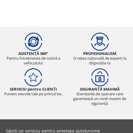
ASISTENȚĂ 360°
PROFESIONALISM
Pentru întreținerea de rutină a
O rețea națională de experți la
vehiculului
dispoziția ta
SERVICIU pentru CLIENȚI
SIGURANȚĂ MAXIMĂ
Punem nevoile tale pe primul loc.
Standarde de operare care
garantează un nivel maxim de
siguranță.
Găsiți un serviciu pentru anvelope autoturisme