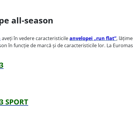
pe all-season
n
aveți în vedere caracteristicile
anvelopei „run flat”
, lățim
son în funcție de marcă și de caracteristicile lor. La Eurom
3
 3 SPORT