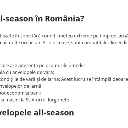
ll-season în România?
ilizate în zone fără condiții meteo extreme pe timp de iarnă.
e mai multe ori pe an. Prin urmare, sunt compatibile climei 
 care are aderență pe drumurile umede;
plă cu anvelopele de vară;
ondițiile de vară și de iarnă; Acest lucru se întâmplă deoar
nvelopelor de iarnă.
 pot economisi bani;
la mașini la SUV-uri și furgonete.
elopele all-season