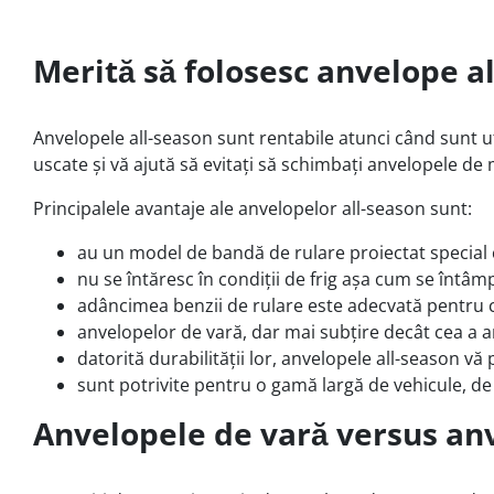
Merită să folosesc anvelope a
Anvelopele all-season sunt rentabile atunci când sunt ut
uscate și vă ajută să evitați să schimbați anvelopele d
Principalele avantaje ale anvelopelor all-season sunt:
au un model de bandă de rulare proiectat special
nu se întăresc în condiții de frig așa cum se întâm
adâncimea benzii de rulare este adecvată pentru c
anvelopelor de vară, dar mai subțire decât cea a a
datorită durabilității lor, anvelopele all-season vă
sunt potrivite pentru o gamă largă de vehicule, de 
Anvelopele de vară versus anv