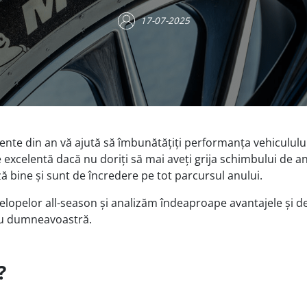
17-07-2025
nte din an vă ajută să îmbunătățiți performanța vehiculului
excelentă dacă nu doriți să mai aveți grija schimbului de a
ză bine și sunt de încredere pe tot parcursul anului.
velopelor all-season și analizăm îndeaproape avantajele și d
tru dumneavoastră.
?