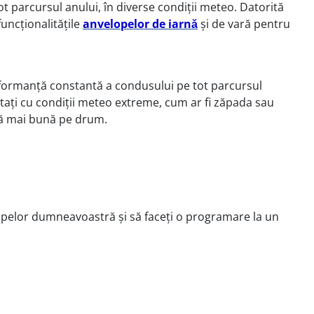
t parcursul anului, în diverse condiții meteo. Datorită
funcționalitățile
anvelopelor de iarnă
și de vară pentru
performanță constantă a condusului pe tot parcursul
untați cu condiții meteo extreme, cum ar fi zăpada sau
nță mai bună pe drum.
lopelor dumneavoastră și să faceți o programare la un