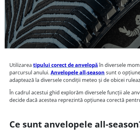
Utilizarea
tipului corect de anvelopă
în diversele mome
parcursul anului.
Anvelopele all-season
sunt o opțiune 
adaptează la diversele condiții meteo și de obicei rulea
În cadrul acestui ghid explorăm diversele funcții ale an
decide dacă acestea reprezintă opțiunea corectă pen
Ce sunt anvelopele all-season