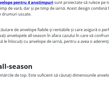
velope pentru 4 anotimpuri
sunt proiectate să ruleze pe to
 timp de vară, dar și pe timp de iarnă. Acest design combină 
pe drumuri uscate.
 căutare de anvelope fiabile și rentabile și care asigură o 
mbați anvelopele all-season în afara cazului în care vă confr
să le înlocuiți cu anvelope de iarnă, pentru a avea o adere
all-season
mărcile de top. Este suficient să căutați dimensiunile anve