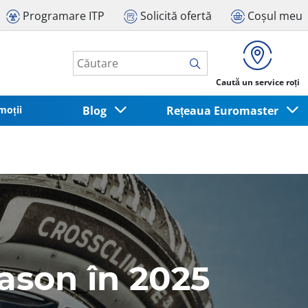
Programare ITP
Solicită ofertă
Coșul meu
Caută un service roți
moții
Blog
Rețeaua Euromaster
ason în 2025