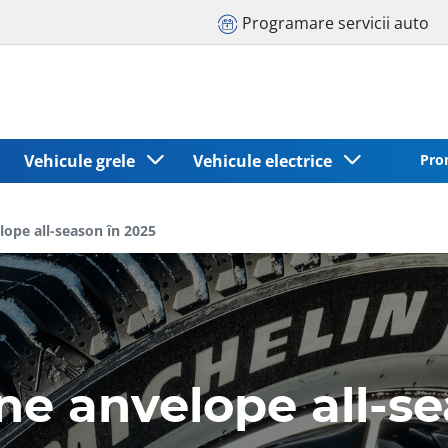
Programare servicii auto
Vehicule grele
Vehicule electrice
Pro
lope all-season în 2025
ne anvelope all-se