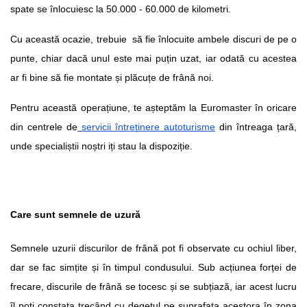
spate se înlocuiesc la 50.000 - 60.000 de kilometri.
Cu această ocazie, trebuie  să fie înlocuite ambele discuri de pe o 
punte, chiar dacă unul este mai puțin uzat, iar odată cu acestea 
ar fi bine să fie montate și plăcuțe de frână noi.
Pentru această operațiune, te așteptăm la Euromaster în oricare 
din centrele de
servicii întreținere autoturisme
 din întreaga țară, 
unde specialiștii noștri iți stau la dispoziție.
Care sunt semnele de uzură
Semnele uzurii discurilor de frână pot fi observate cu ochiul liber, 
dar se fac simțite și în timpul condusului. Sub acțiunea forței de 
frecare, discurile de frână se tocesc și se subțiază, iar acest lucru 
îl poți constata trecând cu degetul pe suprafața acestora în zona 