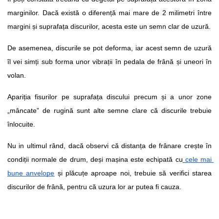
marginilor. Dacă există o diferență mai mare de 2 milimetri între 
margini și suprafața discurilor, acesta este un semn clar de uzură.
De asemenea, discurile se pot deforma, iar acest semn de uzură 
îl vei simți sub forma unor vibrații în pedala de frână și uneori în 
volan.
Apariția fisurilor pe suprafața discului precum și a unor zone 
„mâncate” de rugină sunt alte semne clare că discurile trebuie 
înlocuite.
Nu in ultimul rând, dacă observi că distanța de frânare crește în 
condiții normale de drum, deși mașina este echipată cu
cele mai 
bune anvelope
 și plăcuțe aproape noi, trebuie să verifici starea 
discurilor de frână, pentru că uzura lor ar putea fi cauza.