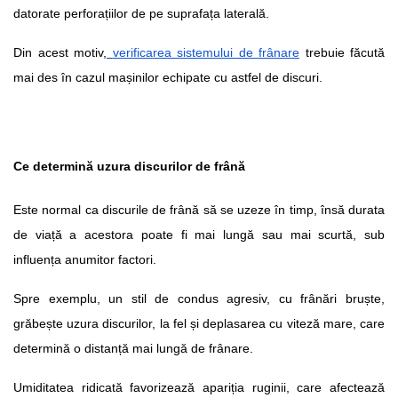
datorate perforațiilor de pe suprafața laterală.
Din acest motiv,
verificarea sistemului de frânare
 trebuie făcută 
mai des în cazul mașinilor echipate cu astfel de discuri.
Ce determină uzura discurilor de frână
Este normal ca discurile de frână să se uzeze în timp, însă durata 
de viață a acestora poate fi mai lungă sau mai scurtă, sub 
influența anumitor factori.
Spre exemplu, un stil de condus agresiv, cu frânări bruște, 
grăbește uzura discurilor, la fel și deplasarea cu viteză mare, care 
determină o distanță mai lungă de frânare.
Umiditatea ridicată favorizează apariția ruginii, care afectează 