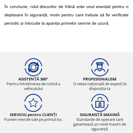
În concluzie, rolul discurilor de frână este unul esențial pentru o 
deplasare în siguranță, motiv pentru care trebuie să fie verificate 
periodic și înlocuite la apariția primelor semne de uzură.
ASISTENȚĂ 360°
PROFESIONALISM
Pentru întreținerea de rutină a
O rețea națională de experți la
vehiculului
dispoziția ta
SERVICIU pentru CLIENȚI
SIGURANȚĂ MAXIMĂ
Punem nevoile tale pe primul loc.
Standarde de operare care
garantează un nivel maxim de
siguranță.