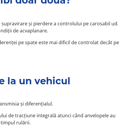
mbi doar două?
supravirare și pierdere a controlului pe carosabil ud.
condiții de acvaplanare.
renței pe spate este mai dificil de controlat decât pe
e la un vehicul
nsmisia și diferențialul.
mului de tracțiune integrală atunci când anvelopele au
timpul rulării.