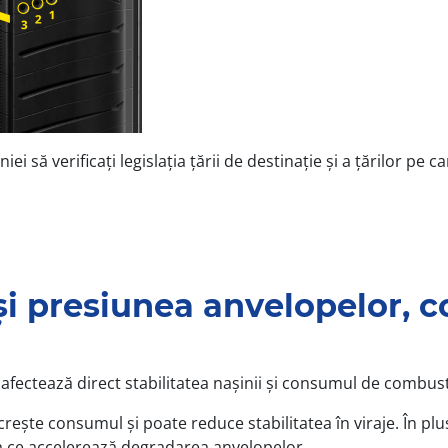
să verificați legislația țării de destinație și a țărilor pe car
i presiunea anvelopelor, co
fectează direct stabilitatea nașinii și consumul de combusti
ește consumul și poate reduce stabilitatea în viraje. În pl
 ce accelerează degradarea anvelopelor.