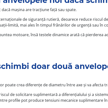
 anvelopele noi dacă schi
 dacă mașina are tracțiune față sau spate.
ernaționale de siguranță rutieră, deoarece reduce riscul de 
tuații-limită, mai ales în timpul frânărilor de urgență sau în 
puntea motoare, însă testele dinamice arată că pierderea ade
 schimbi doar două anvelop
 poate crea diferențe de diametru între axe și va afecta tra
iscul de solicitare suplimentară a diferențialului și a siste
 între profile pot produce tensiuni mecanice suplimentare în 