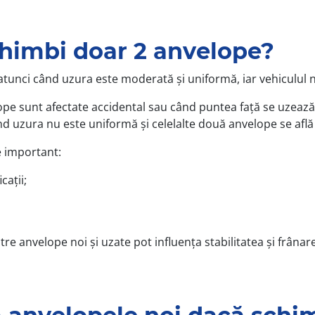
chimbi doar 2 anvelope?
tunci când uzura este moderată și uniformă, iar vehiculul n
pe sunt afectate accidental sau când puntea față se uzează 
 uzura nu este uniformă și celelalte două anvelope se află 
e important:
cații;
ntre anvelope noi și uzate pot influența stabilitatea și frânar