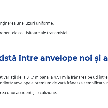
enținerea unei uzuri uniforme.
onentele costisitoare ale transmisiei.
xistă între anvelope noi și
t variații de la 31,7 m până la 47,1 m la frânarea pe ud într
endință: anvelopele premium de vară frânează semnificativ m
rea unui accident și o coliziune.