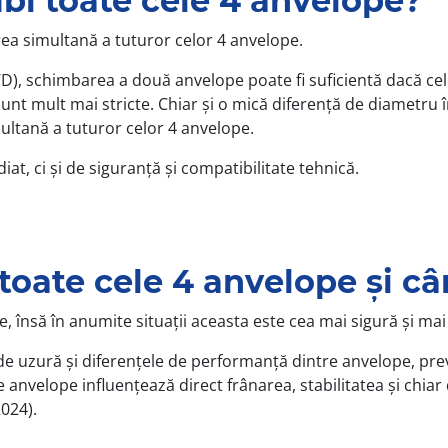
mbi toate cele 4 anvelope?
ea simultană a tuturor celor 4 anvelope.
D), schimbarea a două anvelope poate fi suficientă dacă cele
t mult mai stricte. Chiar și o mică diferență de diametru în
ultană a tuturor celor 4 anvelope.
at, ci și de siguranță și compatibilitate tehnică.
toate cele 4 anvelope și c
, însă în anumite situații aceasta este cea mai sigură și m
 de uzură și diferențele de performanță dintre anvelope, prev
anvelope influențează direct frânarea, stabilitatea și chiar 
024).