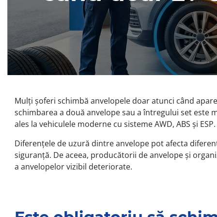
Mulți șoferi schimbă anvelopele doar atunci când apare o
schimbarea a două anvelope sau a întregului set este m
ales la vehiculele moderne cu sisteme AWD, ABS și ESP.
Diferențele de uzură dintre anvelope pot afecta diferenția
siguranță. De aceea, producătorii de anvelope și organiz
a anvelopelor vizibil deteriorate.