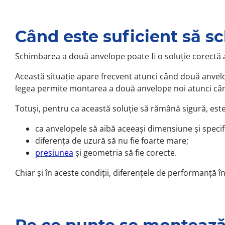
Când este suficient să s
Schimbarea a două anvelope poate fi o soluție corectă a
Această situație apare frecvent atunci când două anvelo
legea permite montarea a două anvelope noi atunci când
Totuși, pentru ca această soluție să rămână sigură, est
ca anvelopele să aibă aceeași dimensiune și specifi
diferența de uzură să nu fie foarte mare;
presiunea
și geometria să fie corecte.
Chiar și în aceste condiții, diferențele de performanță î