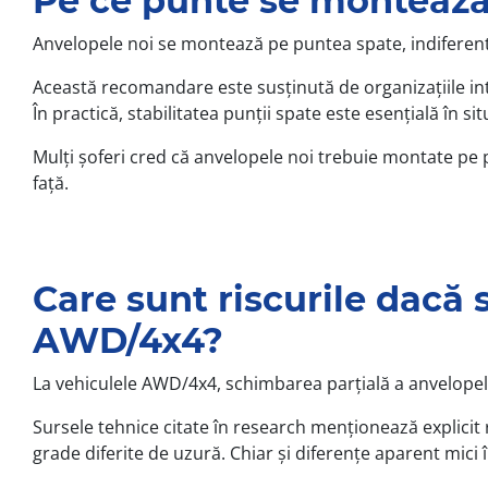
Pe ce punte se montează
Anvelopele noi se montează pe puntea spate, indiferent
Această recomandare este susținută de organizațiile int
În practică, stabilitatea punții spate este esențială în si
Mulți șoferi cred că anvelopele noi trebuie montate pe 
față.
Care sunt riscurile dacă
AWD/4x4?
La vehiculele AWD/4x4, schimbarea parțială a anvelopelor
Sursele tehnice citate în research menționează explicit r
grade diferite de uzură. Chiar și diferențe aparent mici