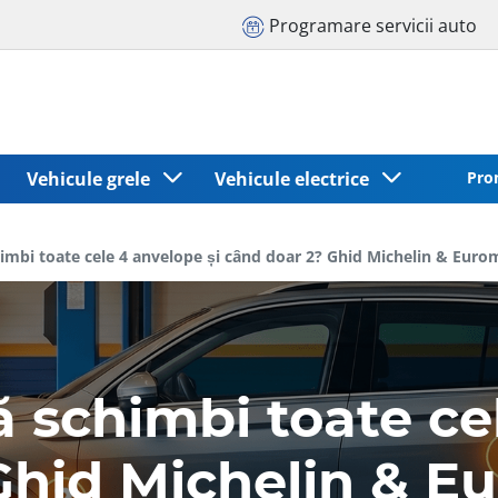
Programare servicii auto
Vehicule grele
Vehicule electrice
Pro
himbi toate cele 4 anvelope și când doar 2? Ghid Michelin & Euro
 schimbi toate ce
Ghid Michelin & E