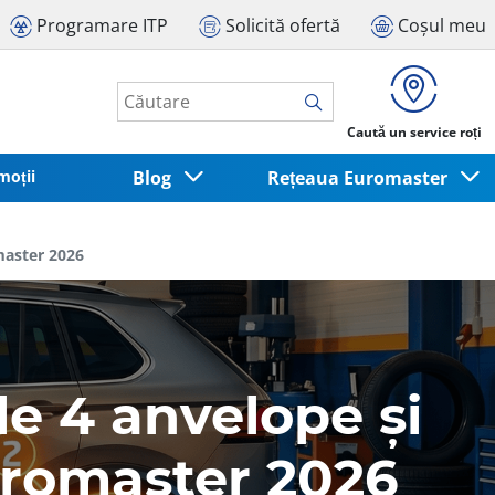
Programare ITP
Solicită ofertă
Coșul meu
Caută un service roți
moții
Blog
Rețeaua Euromaster
master 2026
le 4 anvelope și
uromaster 2026