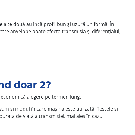
lalte două au încă profil bun și uzură uniformă. În
tre anvelope poate afecta transmisia și diferențialul,
ând doar 2?
ai economică alegere pe termen lung.
um și modul în care mașina este utilizată. Testele și
durata de viață a transmisiei, mai ales în cazul