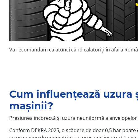
Vă recomandăm ca atunci când călătoriți în afara României 
Cum influențează uzura ș
mașinii?
Presiunea incorectă și uzura neuniformă a anvelopelor a
Conform DEKRA 2025, o scădere de doar 0,5 bar poate cr
cu probleme de geometrie sau presiune incorectă, ceea