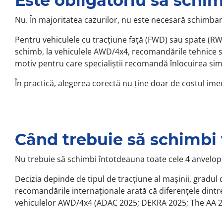
Este obligatoriu să schi
Nu. În majoritatea cazurilor, nu este necesară schimbar
Pentru vehiculele cu tracțiune față (FWD) sau spate (RW
schimb, la vehiculele AWD/4x4, recomandările tehnice sun
motiv pentru care specialiștii recomandă înlocuirea sim
În practică, alegerea corectă nu ține doar de costul imedi
Când trebuie să schimbi 
Nu trebuie să schimbi întotdeauna toate cele 4 anvelope
Decizia depinde de tipul de tracțiune al mașinii, gradul
recomandările internaționale arată că diferențele dintre 
vehiculelor AWD/4x4 (ADAC 2025; DEKRA 2025; The AA 2