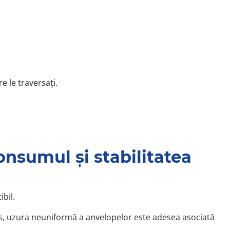
e le traversați.
nsumul și stabilitatea
bil.
us, uzura neuniformă a anvelopelor este adesea asociată