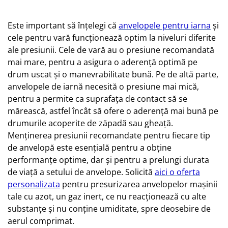
Este important să înțelegi că
anvelopele pentru iarna
și
cele pentru vară funcționează optim la niveluri diferite
ale presiunii. Cele de vară au o presiune recomandată
mai mare, pentru a asigura o aderență optimă pe
drum uscat și o manevrabilitate bună. Pe de altă parte,
anvelopele de iarnă necesită o presiune mai mică,
pentru a permite ca suprafața de contact să se
mărească, astfel încât să ofere o aderență mai bună pe
drumurile acoperite de zăpadă sau gheață.
Menținerea presiunii recomandate pentru fiecare tip
de anvelopă este esențială pentru a obține
performanțe optime, dar și pentru a prelungi durata
de viață a setului de anvelope. Solicită
aici o oferta
personalizata
pentru presurizarea anvelopelor mașinii
tale cu azot, un gaz inert, ce nu reacționează cu alte
substanțe și nu conține umiditate, spre deosebire de
aerul comprimat.