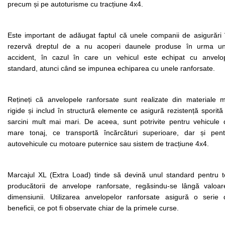
precum și pe autoturisme cu tracțiune 4x4. 
Este important de adăugat faptul că unele companii de asigurări îș
rezervă dreptul de a nu acoperi daunele produse în urma unu
accident, în cazul în care un vehicul este echipat cu anvelop
standard, atunci când se impunea echiparea cu unele ranforsate.  
Rețineți că anvelopele ranforsate sunt realizate din materiale ma
rigide și includ în structură elemente ce asigură rezistență sporită 
sarcini mult mai mari. De aceea, sunt potrivite pentru vehicule d
mare tonaj, ce transportă încărcături superioare, dar și pentr
autovehicule cu motoare puternice sau sistem de tracțiune 4x4.  
Marcajul XL (Extra Load) tinde să devină unul standard pentru toț
producătorii de anvelope ranforsate, regăsindu-se lângă valoare
dimensiunii. Utilizarea anvelopelor ranforsate asigură o serie d
beneficii, ce pot fi observate chiar de la primele curse. 