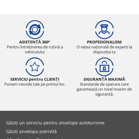
ASISTENȚĂ 360°
PROFESIONALISM
Pentru întreținerea de rutină a
O rețea națională de experți la
vehiculului
dispoziția ta
SERVICIU pentru CLIENȚI
SIGURANȚĂ MAXIMĂ
Punem nevoile tale pe primul loc.
Standarde de operare care
garantează un nivel maxim de
siguranță.
Găsiți un serviciu pentru anvelope autoturisme
Găsiți anvelopa potrivită