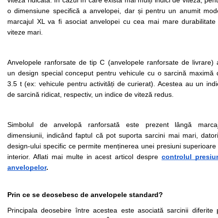
viteză ridicată. În cazul în care există mai mulți indici de viteză, pent
o dimensiune specifică a anvelopei, dar și pentru un anumit model
marcajul XL va fi asociat anvelopei cu cea mai mare durabilitate l
viteze mari. 
Anvelopele ranforsate de tip C (anvelopele ranforsate de livrare) 
un design special conceput pentru vehicule cu o sarcină maximă d
3.5 t (ex: vehicule pentru activități de curierat). Acestea au un indi
de sarcină ridicat, respectiv, un indice de viteză redus. 
Simbolul de anvelopă ranforsată este prezent lângă marcaju
dimensiunii, indicând faptul că pot suporta sarcini mai mari, datori
design-ului specific ce permite menținerea unei presiuni superioare 
interior. Aflati mai multe in acest articol despre 
controlul presiun
anvelopelor
.
Prin ce se deosebesc de anvelopele standard?
Principala deosebire între acestea este asociată sarcinii diferite 