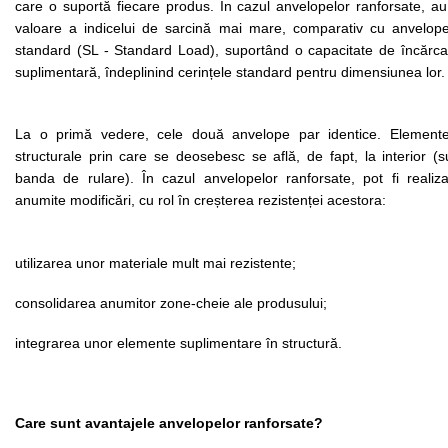
care o suportă fiecare produs. În cazul anvelopelor ranforsate, au
valoare a indicelui de sarcină mai mare, comparativ cu anvelopel
standard (SL - Standard Load), suportând o capacitate de încărcar
suplimentară, îndeplinind cerințele standard pentru dimensiunea lor.
La o primă vedere, cele două anvelope par identice. Elementel
structurale prin care se deosebesc se află, de fapt, la interior (s
banda de rulare). În cazul anvelopelor ranforsate, pot fi realizat
anumite modificări, cu rol în creșterea rezistenței acestora:
utilizarea unor materiale mult mai rezistente;
consolidarea anumitor zone-cheie ale produsului;
integrarea unor elemente suplimentare în structură.
Care sunt avantajele anvelopelor ranforsate?