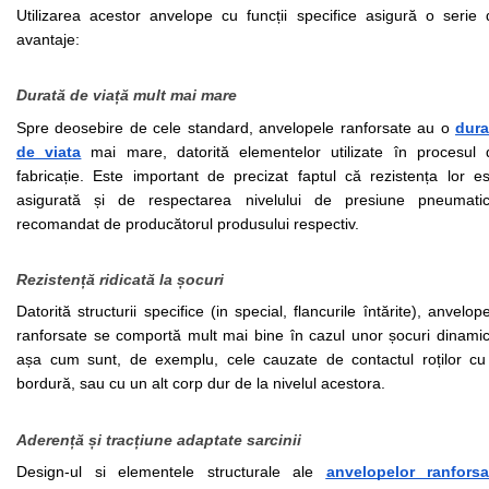
Utilizarea acestor anvelope cu funcții specifice asigură o serie d
avantaje:
Durată de viață mult mai mare
Spre deosebire de cele standard, anvelopele ranforsate au o 
dura
de viata
 mai mare, datorită elementelor utilizate în procesul d
fabricație. Este important de precizat faptul că rezistența lor es
asigurată și de respectarea nivelului de presiune pneumatică
recomandat de producătorul produsului respectiv.
Rezistență ridicată la șocuri
Datorită structurii specifice (in special, flancurile întărite), anvelope
ranforsate se comportă mult mai bine în cazul unor șocuri dinamice
așa cum sunt, de exemplu, cele cauzate de contactul roților cu 
bordură, sau cu un alt corp dur de la nivelul acestora. 
Aderență și tracțiune adaptate sarcinii
Design-ul si elementele structurale ale 
anvelope
lor ranforsa