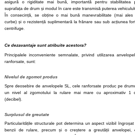
asigură o rigiditate mai bună, importantă pentru stabilitatea p
suprafața de drum și modul în care este transmisă puterea vehicululu
În consecință, se obține o mai bună manevrabilitate (mai ales î
curbe) și o rezistență suplimentară la frânare sau sub acțiunea forț
centrifuge. 
Ce dezavantaje sunt atribuite acestora?
Principalele inconveniente semnalate, privind utilizarea anvelopel
ranforsate, sunt: 
Nivelul de zgomot produs 
Spre deosebire de anvelopele SL, cele ranforsate produc pe drumur
un nivel al zgomotului la rulare mai mare cu aproximativ 1 d
(decibel). 
Surplusul de greutate 
Particularitățile structurale pot determina un aspect vizibil îngroșat 
benzii de rulare, precum și o creștere a greutății anvelopei, c