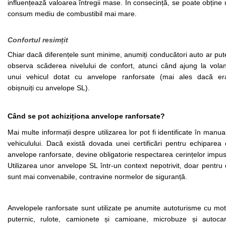
influențează valoarea întregii mase. În consecință, se poate obține 
consum mediu de combustibil mai mare.
Confortul resimțit 
Chiar dacă diferențele sunt minime, anumiți conducători auto ar put
observa scăderea nivelului de confort, atunci când ajung la volanu
unui vehicul dotat cu anvelope ranforsate (mai ales dacă era
obișnuiți cu anvelope SL). 
Când se pot achiziționa anvelope ranforsate?
Mai multe informații despre utilizarea lor pot fi identificate în manual
vehiculului. Dacă există dovada unei certificări pentru echiparea 
anvelope ranforsate, devine obligatorie respectarea cerințelor impus
Utilizarea unor anvelope SL într-un context nepotrivit, doar pentru 
sunt mai convenabile, contravine normelor de siguranță. 
Anvelopele ranforsate
sunt utilizate pe anumite autoturisme cu mot
puternic, rulote, camionete și camioane, microbuze și autocare