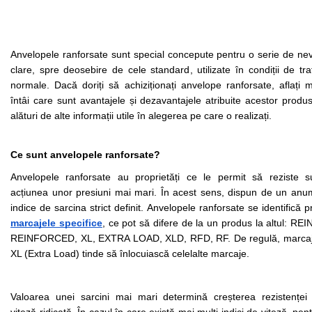
Anvelopele ranforsate sunt special concepute pentru o serie de nev
clare, spre deosebire de cele standard, utilizate în condiții de traf
normale. Dacă doriți să achiziționați anvelope ranforsate, aflați m
întâi care sunt avantajele și dezavantajele atribuite acestor produs
alături de alte informații utile în alegerea pe care o realizați.
Ce sunt anvelopele ranforsate?
Anvelopele ranforsate au proprietăți ce le permit să reziste su
acțiunea unor presiuni mai mari. În acest sens, dispun de un anumi
marcajele 
specifice
, ce pot să difere de la un produs la altul: REIN
REINFORCED, XL, EXTRA LOAD, XLD, RFD, RF. De regulă, marcaju
XL (Extra Load) tinde să înlocuiască celelalte marcaje. 
Valoarea unei sarcini mai mari determină creșterea rezistenței l