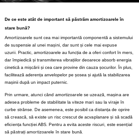
De ce este atât de important să păstrăm amortizoarele în
stare bună?
Amortizoarele sunt cea mai importantă componentă a sistemului
de suspensie al unei mașini, dar sunt și cele mai expuse
uzurii.
Practic, amortizoarele au funcția de a oferi confort în mers,
dar împiedică și transmiterea vibrațiilor deoarece absorb energia
cinetică a mișcării și cea care provine din cauza șocurilor. În plus,
facilitează aderența anvelopelor pe șosea și ajută la stabilizarea
mașinii după un impact puternic.
Prin urmare, atunci când amortizoarele se uzează, mașina are
adesea probleme de stabilitate la viteze mari sau la viraje în
curbe strânse. De asemenea, este posibil ca distanța de oprire
să crească, să existe un risc crescut de acvaplanare și să scadă
eficiența funcției ABS. Pentru a evita aceste riscuri, este esențial
să păstrați amortizoarele în stare bună.