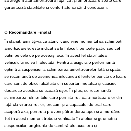
să alegem atât amortizoare față, cât și amortizoare spate care
garantează stabilitate și confort atunci când conducem.
O Recomandare Finală!
În sfârșit, amintiți-vă că atunci când vine momentul să schimbați
amortizoarele, este indicat să le înlocuiți pe toate patru sau cel
puțin pe cele de pe aceeași axă, în acest fel stabilitatea
vehiculului nu va fi afectată. Pentru a asigura o performanță
optimă a suspensiei la schimbarea amortizoarelor față și spate,
se recomandă de asemenea înlocuirea diferitelor puncte de fixare
care sunt de obicei alcătuite din suporturi metalice și cauciuc,
deoarece acestea se uzează ușor.
În plus, se recomandă
schimbarea rulmentului care permite rotirea amortizoarelor din
față cla virarea roților, precum și a capacului de praf care
acoperă axa, pentru a preveni pătrunderea apei și a murdăriei.
Tot în acest moment trebuie verificate în atelier și geometria
suspensiilor, unghiurile de cambră ale acestora și