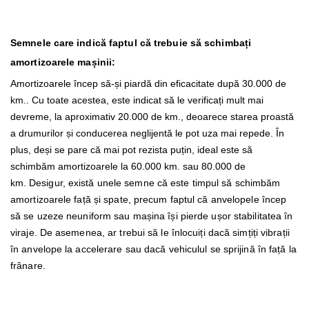
Semnele care indică faptul că trebuie să schimbați
amortizoarele mașinii:
Amortizoarele încep să-și piardă din eficacitate după 30.000 de
km.. Cu toate acestea, este indicat să le verificați mult mai
devreme, la aproximativ 20.000 de km., deoarece starea proastă
a drumurilor și conducerea neglijentă le pot uza mai repede. În
plus, deși se pare că mai pot rezista puțin, ideal este să
schimbăm amortizoarele la 60.000 km. sau 80.000 de
km.
Desigur, există unele semne că este timpul să schimbăm
amortizoarele față și spate, precum faptul că anvelopele încep
să se uzeze neuniform sau mașina își pierde ușor stabilitatea în
viraje. De asemenea, ar trebui să le înlocuiți dacă simțiți vibrații
în anvelope la accelerare sau dacă vehiculul se sprijină în față la
frânare.