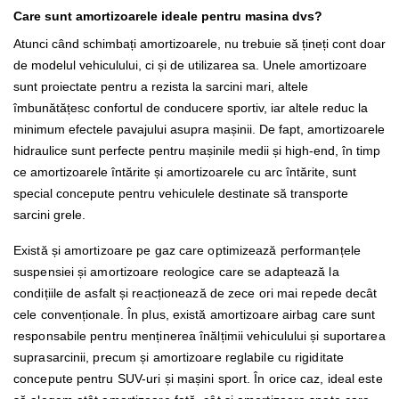
Care sunt amortizoarele ideale pentru masina dvs?
Atunci când schimbați amortizoarele, nu trebuie să țineți cont doar
de modelul vehiculului, ci și de utilizarea sa. Unele amortizoare
sunt proiectate pentru a rezista la sarcini mari, altele
îmbunătățesc confortul de conducere sportiv, iar altele reduc la
minimum efectele pavajului asupra mașinii. De fapt, amortizoarele
hidraulice sunt perfecte pentru mașinile medii și high-end, în timp
ce amortizoarele întărite și amortizoarele cu arc întărite, sunt
special concepute pentru vehiculele destinate să transporte
sarcini grele.
Există și amortizoare pe gaz care optimizează performanțele
suspensiei și amortizoare reologice care se adaptează la
condițiile de asfalt și reacționează de zece ori mai repede decât
cele convenționale. În plus, există amortizoare airbag care sunt
responsabile pentru menținerea înălțimii vehiculului și suportarea
suprasarcinii, precum și amortizoare reglabile cu rigiditate
concepute pentru SUV-uri și mașini sport. În orice caz, ideal este