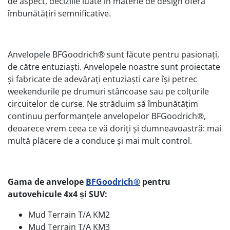
de aspect, deciziile luate în materie de design oferă
îmbunătățiri semnificative.
Anvelopele BFGoodrich® sunt făcute pentru pasionați,
de către entuziaști. Anvelopele noastre sunt proiectate
și fabricate de adevărați entuziaști care își petrec
weekendurile pe drumuri stâncoase sau pe colțurile
circuitelor de curse. Ne străduim să îmbunătățim
continuu performanțele anvelopelor BFGoodrich®,
deoarece vrem ceea ce vă doriți și dumneavoastră: mai
multă plăcere de a conduce și mai mult control.
Gama de anvelope
BFGoodrich®
pentru
autovehicule 4x4 și SUV:
Mud Terrain T/A KM2
Mud Terrain T/A KM3