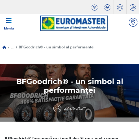
Meniu
...
BFGoodrich® - un simbol al performanței
BFGoodrich® - un simbol al
performanței
23-06-2021
BFGoodrich® înseamnă mai mult decât un simplu nume.