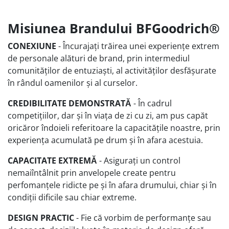
Misiunea Brandului BFGoodrich®
CONEXIUNE
- Încurajați trăirea unei experiențe extrem
de personale alături de brand, prin intermediul
comunităților de entuziaști, al activităților desfășurate
în rândul oamenilor și al curselor.
CREDIBILITATE DEMONSTRATĂ
- În cadrul
competițiilor, dar și în viața de zi cu zi, am pus capăt
oricăror îndoieli referitoare la capacitățile noastre, prin
experiența acumulată pe drum și în afara acestuia.
CAPACITATE EXTREMĂ
- Asigurați un control
nemaiîntâlnit prin anvelopele create pentru
perfomanțele ridicte pe și în afara drumului, chiar și în
condiții dificile sau chiar extreme.
DESIGN PRACTIC
- Fie că vorbim de performanțe sau