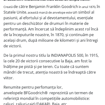
de către Benjamin Franklin Goodrich
în
Creată
în anul 1870,
Statele Unite
un simbol al
, această marcă de anvelope este
pasiunii, al efortului și al devotamentului, esențiale
pentru un deschizător de drumuri în materie de
performanță. Am încercat să îndeplinim acest rol încă
de la începuturile noastre, în 1870, și continuăm pe
același drum, după milioane de kilometri și ani întregi
de victorii.
De la primul nostru titlu la INDIANAPOLIS 500, în 1915,
la cele 20 de victorii consecutive la Baja, am fost la
înălțime pe pistă și pe teren. Cu toate că suntem
mândri de trecut, atenția noastră se îndreaptă către
viitor.
Renumite pentru perfomanța lor,
anvelopele BFGoodrich® reprezintă un termen de
referință mondial în competițiile automobilistice:
raliuri, raliuri-raid (DAKAR), Baja, etc.