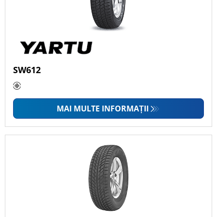
Anvelopele Yartu au un raport
calitate-preț bun?
Pot folosi anvelopele Yartu pe
SW612
tot parcursul anului?
Cum aleg anvelope de
MAI MULTE INFORMAȚII
dimensiune potrivită mașinii
mele?
Cât timp rezistă anvelopele
Yartu?
Anvelopele Yartu sunt potrivite
pentru condusul pe autostradă?