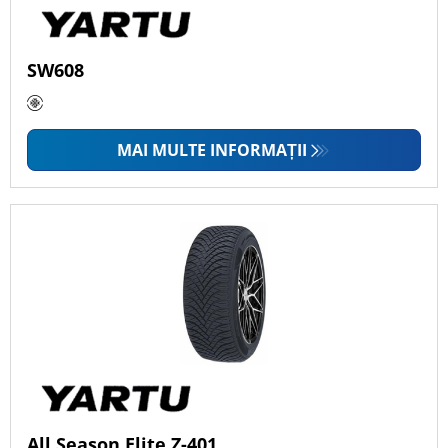
Anvelopele Yartu afectează
SW608
eficiența consumului de
combustibil?
MAI MULTE INFORMAȚII
All Season Elite Z-401