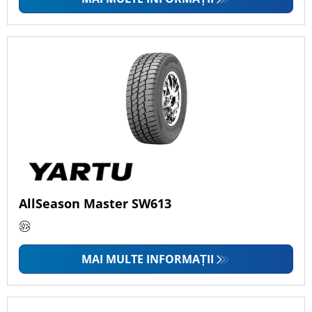
autoutilitare și SUV-uri.
Proiectate să funcționeze atât în condiții de
carosabil uscat și umed, anvelopele Yartu răspund
nevoilor esențiale ale condusului de zi cu zi, fără
costuri ridicate, oferind un nivel rezonabil de confort
și manevrabilitate
Descoperiți gama de
anvelope Yartu
AllSeason Master SW613
Gama Yartu include mai multe modele de anvelope
concepute pentru utilizarea zilnică. Gama este
destinată șoferilor care caută o soluție practică
MAI MULTE INFORMAȚII
pentru deplasările de zi cu zi, oferind aderență pe
asfalt uscat și un comportament stabil pe carosabil
umed în condiții normale de utilizare. În funcție de
model, unele anvelope pot contribui și la o