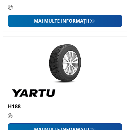
Yartu este o marcă de anvelope de buget, orientat
Anvelope cu cameră de aer
către raportul calitate-preț, dezvoltat de Zhongce
MAI MULTE INFORMAȚII
Rubber Group Co. Ltd, fondat în 1958: unul dintre cei
mai mari producători de anvelope din China.
Prezent în aproximativ 200 de țări, grupul produce o
gamă completă de anvelope, recunoscute pentru o
durabilitate bună, fiind utilizate adesea pentru
camioane ușoare, autovehicule comerciale și
autoturisme. Din 2021, anvelopele Yartu sunt
disponibile în centrele Euromaster din Europa,
inclusiv în România.
Concepute pentru condusul zilnic, anvelopele Yartu
reprezintă o alegere potrivită pentru șoferii care
caută o variantă de buget fiabilă,
frânare sigură
, nu
H188
merg la viteze foarte mari și doresc o
anvelopăpentru utilizarea zilnică. Gama Yartu
include dimensiunile principale pentru autoturisme,
MAI MULTE INFORMAȚII