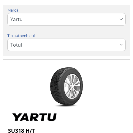
Marcă
Indice de
încărcare
Indice de viteză
Tip autovehicul
Sezon
Anvelope de
Anvelope de
All
iarnă
vară
Season
Mai multe opțiuni
Toate mărcile
CAUTĂ
Citiți dimensiunile anvelopelor
Tip autovehicul
SU318 H/T