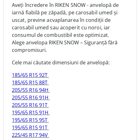
Aveți încredere în RIKEN SNOW - anvelopă de
iarnă fiabilă pe zăpadă, pe carosabil umed și
uscat, previne acvaplanarea în condiții de
carosabil umed sau acoperit cu noroi, iar
consumul de combustibil este optimizat.
Alege anvelopa RIKEN SNOW – Siguranță fără
compromisuri.
Cele mai căutate dimensiuni de anvelopă:
185/65 R15 92T
185/65 R15 88T
205/55 R16 94H
205/55 R16 91H
205/55 R16 91T
195/65 R15 91H
195/65 R15 95T
195/65 R15 91T
225/45 R17 94V