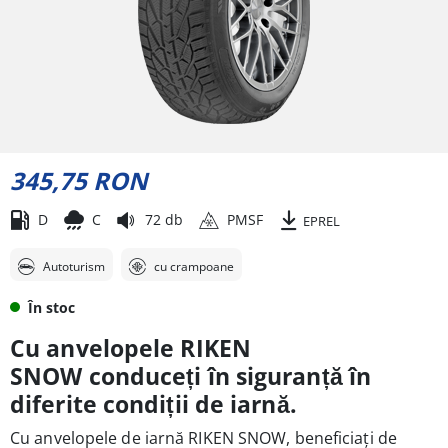
345,75 RON
D
C
72 db
PMSF
EPREL
Autoturism
cu crampoane
În stoc
Cu anvelopele
RIKEN
SNOW
conduceți în siguranță în
diferite condiții de iarnă.
C
u anvelopele de iarnă
RIKEN SNOW, b
eneficiați de