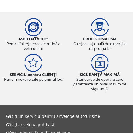
ASISTENȚĂ 360°
PROFESIONALISM
Pentru întreținerea de rutină a
O rețea națională de experți la
vehiculului
dispoziția ta
SERVICIU pentru CLIENȚI
SIGURANȚĂ MAXIMĂ
Punem nevoile tale pe primul loc.
Standarde de operare care
garantează un nivel maxim de
siguranță.
Găsiți un serviciu pentru anvelope autoturisme
Găsiți anvelopa potrivită
Ofertă pentru flote de camioane