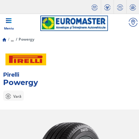
Meniu
...
Powergy
Pirelli
Powergy
Vară