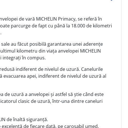
 anvelopei de vară MICHELIN Primacy, se referă în
poate parcurge de fapt cu până la 18.000 de kilometri
.
rii sale au făcut posibilă garantarea unei aderențe
ultimul kilometru din viața anvelopei MICHELIN
i integrați în compus.
 redusă indiferent de nivelul de uzură. Canelurile
 evacuarea apei, indiferent de nivelul de uzură al
ea de uzură a anvelopei și astfel să știe când este
catorul clasic de uzură, într-una dintre caneluri
N de înaltă siguranță.
e excelentă de fiecare dată, pe carosabil umed.