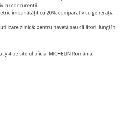
iv cu concurenții.
tric îmbunătățit cu 20%, comparativ cu generația
izare zilnică: pentru navetă sau călătorii lungi în
acy 4
pe site-ul oficial
MICHELIN România
.