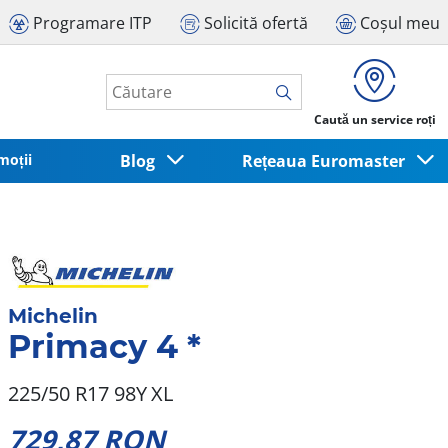
Programare ITP
Solicită ofertă
Coșul meu
Caută un service roți
moții
Blog
Rețeaua Euromaster
Michelin
Primacy 4 *
225/50 R17 98Y
XL
729,87 RON