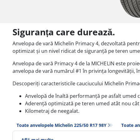
Siguranța care durează.
Anvelopa de vară Michelin Primacy 4, dezvoltată pentru
optimizat și un nivel ridicat de siguranță pe teren ume
Anvelopa de vară Primacy 4 de la
MICHELIN
este proie
anvelopa de vară numărul #1 în privința longevității, în
Descoperiți caracteristicile cauciucului Michelin Prima
Anvelopă de înaltă performanță pe asfalt umed ch
Aderență optimizată pe teren umed atât nou cât 
Kilometraj de neegalat.
Toate anvelopele Michelin 225/50 R17 98Y
Toate an
Află mai multe