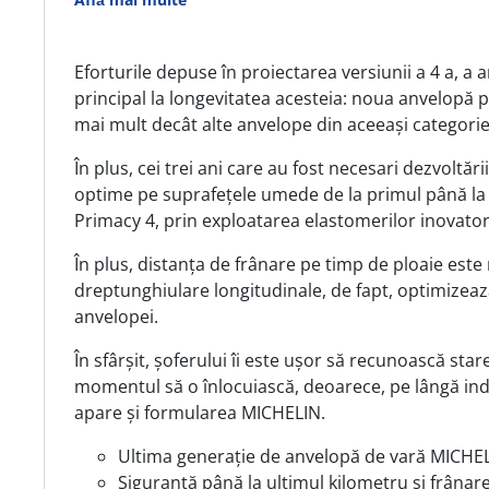
Eforturile depuse în proiectarea versiunii a 4 a, a
principal la longevitatea acesteia: noua anvelopă 
mai mult decât alte anvelope din aceeași categorie
În plus, cei trei ani care au fost necesari dezvoltă
optime pe suprafețele umede de la primul până la 
Primacy 4, prin exploatarea elastomerilor inovator
În plus, distanța de frânare pe timp de ploaie este
dreptunghiulare longitudinale, de fapt, optimizează
anvelopei.
În sfârșit, șoferului îi este ușor să recunoască star
momentul să o înlocuiască, deoarece, pe lângă indi
apare și formularea MICHELIN.
Ultima generație de anvelopă de vară MICHELI
Siguranță până la ultimul kilometru și frânar