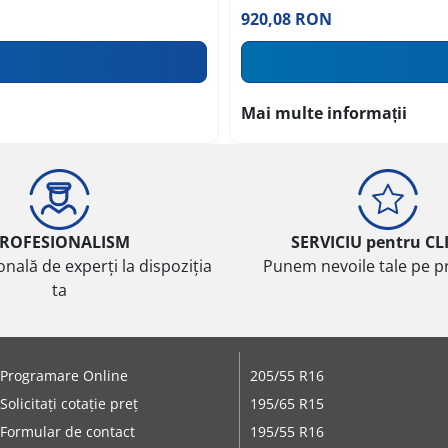
920,08 RON
Mai multe informații
ROFESIONALISM
SERVICIU pentru CL
onală de experți la dispoziția
Punem nevoile tale pe pr
ta
Programare Online
205/55 R16
Solicitați cotație preț
195/65 R15
Formular de contact
195/55 R16