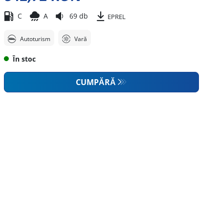
C
A
69 db
EPREL
Autoturism
Vară
În stoc
CUMPĂRĂ