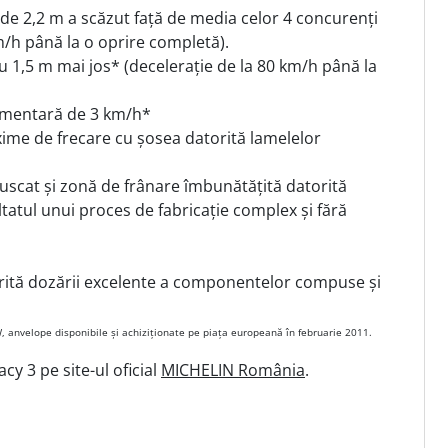
 de 2,2 m a scăzut față de media celor 4 concurenți
/h până la o oprire completă).
 1,5 m mai jos* (decelerație de la 80 km/h până la
plimentară de 3 km/h*
axime de frecare cu șosea datorită lamelelor
 uscat și zonă de frânare îmbunătățită datorită
tatul unui proces de fabricație complex și fără
torită dozării excelente a componentelor compuse și
 anvelope disponibile și achiziționate pe piața europeană în februarie 2011.
y 3 pe site-ul oficial
MICHELIN România
.