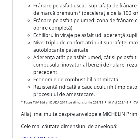
Frânare pe asfalt uscat: suprafața de frânare
de marcă premium* (decelerație de la 100 km
Frânare pe asfalt pe umed: zona de frânare cu
oprire completă).
Echilibru în viraje pe asfalt ud: aderență su
Nivel triplu de confort atribuit suprafeței m
autoblocante patentate.
Aderență atât pe asfalt umed, cât și pe asfalt
compusului inovator al benzii de rulare, rezul
precedent.
Economie de combustibil optimizată.
Rezistență ridicată a cauciucului în timp da
procesului de amestecare.
* Teste TÜV Süd și IDIADA 2011 pe dimensiunile 205/55 R 16 V și 225/45 R 17W,
Aflați mai multe despre anvelopele MICHELIN Primac
Cele mai căutate dimensiuni de anvelopă: