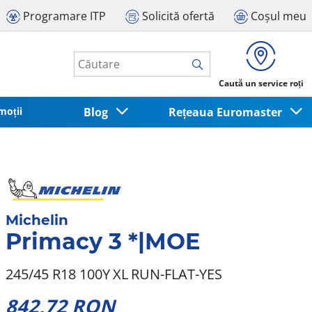
Programare ITP
Solicită ofertă
Coșul meu
Caută un service roți
moții
Blog
Rețeaua Euromaster
Michelin
Primacy 3 *|MOE
245/45 R18 100Y
XL
RUN-FLAT-YES
842,72 RON