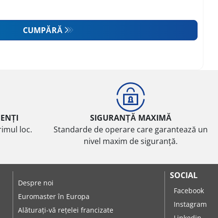
CUMPĂRĂ
IENȚI
SIGURANȚĂ MAXIMĂ
imul loc.
Standarde de operare care garantează un
nivel maxim de siguranță.
SOCIAL
Despre noi
Facebook
Euromaster în Europa
Instagram
Alăturați-vă rețelei francizate
Linkedin