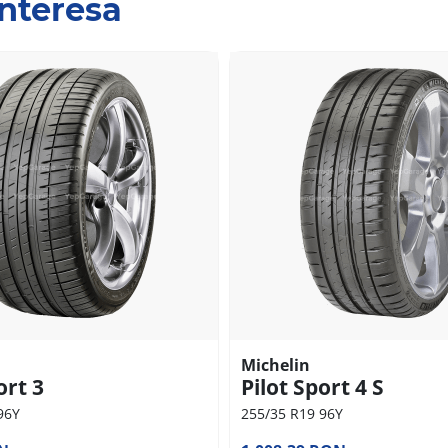
interesa
Michelin
ort 3
Pilot Sport 4 S
96Y
255/35 R19 96Y