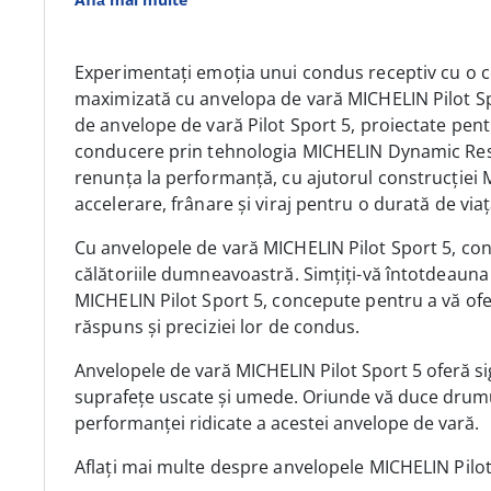
Experimentați emoția unui condus receptiv cu o c
maximizată cu anvelopa de vară MICHELIN Pilot Spo
de anvelope de vară Pilot Sport 5, proiectate pentr
conducere prin tehnologia MICHELIN Dynamic Res
renunța la performanță, cu ajutorul construcției 
accelerare, frânare și viraj pentru o durată de via
C
u anvelopele de vară MICHELIN Pilot Sport 5, c
on
călătoriile dumneavoastră
. Simțiți-vă întotdeauna
MICHELIN Pilot Sport 5, concepute pentru a vă ofer
răspuns și preciziei lor de condus.
Anvelopele de vară MICHELIN Pilot Sport 5 oferă s
suprafețe uscate și umede. Oriunde vă duce drumul,
performanței ridicate a acestei anvelope de vară.
Aflați mai multe despre anvelopele MICHELIN
Pilo