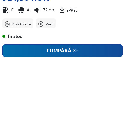
C
A
72 db
EPREL
Autoturism
Vară
În stoc
CUMPĂRĂ