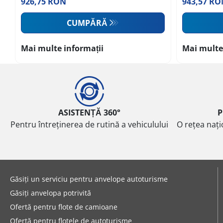
926,75 RON
943,57 RO
CUMPĂRĂ
Mai multe informații
Mai multe
ASISTENȚĂ 360°
P
Pentru întreținerea de rutină a vehiculului
O rețea nați
Găsiți un serviciu pentru anvelope autoturisme
Găsiți anvelopa potrivită
Ofertă pentru flote de camioane
Ofertă pentru flotele de autoturisme