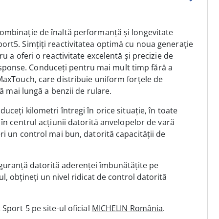
ombinație de înaltă performanță și longevitate
rt5. Simțiți reactivitatea optimă cu noua generație
u a oferi o reactivitate excelentă și precizie de
ponse. Conduceți pentru mai mult timp fără a
MaxTouch, care distribuie uniform forțele de
ță mai lungă a benzii de rulare.
duceți kilometri întregi în orice situație, în toate
 în centrul acțiunii datorită anvelopelor de vară
i un control mai bun, datorită capacității de
iguranță datorită aderenței îmbunătățite pe
 obțineți un nivel ridicat de control datorită
t Sport 5
pe site-ul oficial
MICHELIN România
.