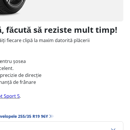
, făcută să reziste mult timp!
iți fiecare clipă la maxim datorită plăcerii
pentru șosea
celent.
 precizie de direcție
manță de frânare
t Sport 5
.
velopele‎ 255/35 R19 96Y