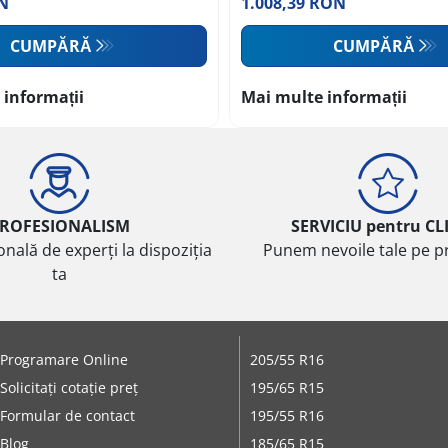
N
1.008,39 RON
CUMPĂRĂ
CUMPĂRĂ
 informații
Mai multe informații
ROFESIONALISM
SERVICIU pentru CL
onală de experți la dispoziția
Punem nevoile tale pe pr
ta
Programare Online
205/55 R16
Solicitați cotație preț
195/65 R15
Formular de contact
195/55 R16
Blog
185/65 R15