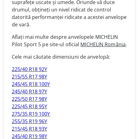
suprafețe uscate și umede. Oriunde vă duce
drumul, obțineți un nivel ridicat de control
datorită performanței ridicate a acestei anvelope
de vară.
Aflați mai multe despre anvelopele MICHELIN
Pilot Sport 5
pe site-ul oficial
MICHELIN România
.
Cele mai căutate dimensiuni de anvelopă:
225/40 R18 92Y
215/55 R17 98Y
245/45 R18 100Y
245/40 R18 97Y
225/50 R17 98Y
225/45 R18 95Y
275/35 R19 100Y
255/35 R19 96Y
215/45 R18 93Y
245/40 R19 98Y