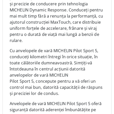
și precizie de conducere prin tehnologia
MICHELIN Dynamic Response. Conduceți pentru
mai mult timp fără a renunța la performanță, cu
ajutorul construcției MaxTouch, care distribuie
uniform forțele de accelerare, frânare și viraj
pentru o durată de viață mai lungă a benzii de
rulare.
C
u anvelopele de vară MICHELIN Pilot Sport 5,
c
onduceți kilometri întregi în orice situație, în
toate călătoriile dumneavoastră
. Simțiți-vă
întotdeauna în centrul acțiunii datorită
anvelopelor de vară MICHELIN
Pilot Sport 5, concepute pentru a vă oferi un
control mai bun, datorită capacității de răspuns
și preciziei lor de condus.
Anvelopele de vară MICHELIN Pilot Sport 5 oferă
siguranță datorită aderenței îmbunătățite pe