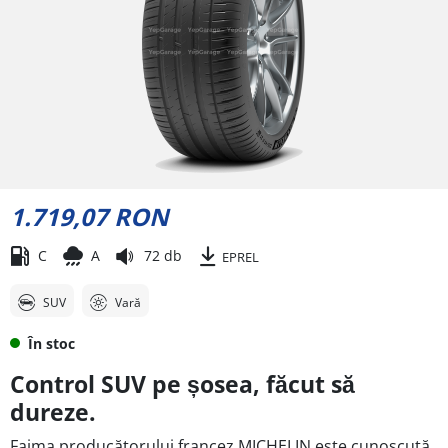
1.719,07 RON
C
A
72 db
EPREL
SUV
Vară
În stoc
Control SUV pe șosea, făcut să
dureze.
Faima producătorului francez MICHELIN este cunoscută