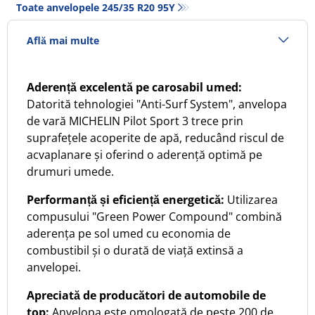
Toate anvelopele‎ 245/35 R20 95Y
Află mai multe
Aderență excelentă pe carosabil umed:
Datorită tehnologiei "Anti-Surf System", anvelopa
de vară MICHELIN Pilot Sport 3 trece prin
suprafețele acoperite de apă, reducând riscul de
acvaplanare și oferind o aderență optimă pe
drumuri umede. ​
Performanță și eficiență energetică:
Utilizarea
compusului "Green Power Compound" combină
aderența pe sol umed cu economia de
combustibil și o durată de viață extinsă a
anvelopei. ​
Apreciată de producători de automobile de
top:
Anvelopa este omologată de peste 200 de