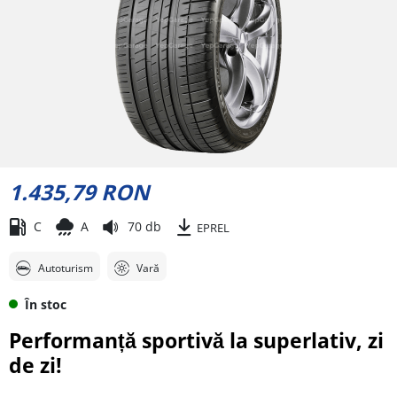
1.435,79 RON
C
A
70 db
EPREL
Autoturism
Vară
În stoc
Performanță sportivă la superlativ, zi
de zi!