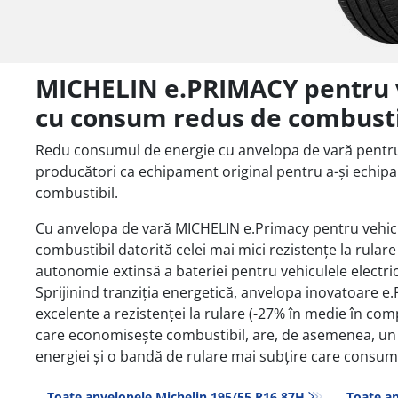
MICHELIN e.PRIMACY pentru ve
cu consum redus de combusti
Redu consumul de energie cu anvelopa de vară pentru
producători ca echipament original pentru a-și echipa
combustibil.
Cu anvelopa de vară MICHELIN e.Primacy pentru vehicu
combustibil datorită celei mai mici rezistențe la rulare
autonomie extinsă a bateriei pentru vehiculele electri
Sprijinind tranziția energetică, anvelopa inovatoare 
excelente a rezistenței la rulare (-27% în medie în com
care economisește combustibil, are, de asemenea, un
energiei și o bandă de rulare mai subțire care consum
Toate anvelopele Michelin 195/55 R16 87H
Toate an