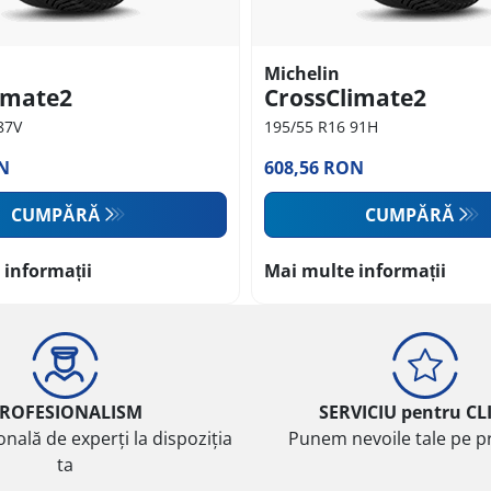
Michelin
imate2
CrossClimate2
87V
195/55 R16 91H
N
608,56 RON
CUMPĂRĂ
CUMPĂRĂ
 informații
Mai multe informații
ROFESIONALISM
SERVICIU pentru CL
onală de experți la dispoziția
Punem nevoile tale pe pr
ta