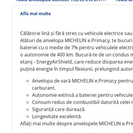
Află mai multe
Călătorie lină și fără stres cu vehicule electrice sau
Alături de anvelopa MICHELIN e.Primacy,
te bucuri
bateriei cu o medie de 7% pentru vehiculele elect
o autonomie de 400 km. Bucură-te de un condus ma
etanș - EnergyAirShield, care reduce disiparea en
puțină energie în timpul flexiunii, prelungind auto
Anvelopa de vară MICHELIN e.Primacy pentru 
carburant.
Autonomie extinsă a bateriei pentru vehiculel
Consum redus de combustibil datorită celei ma
Siguranță care durează.
Longevitate excelentă.
Aflați mai multe despre anvelopele
MICHELIN
e.Pr