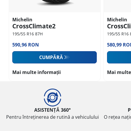
Michelin
Michelin
CrossClimate2
CrossCl
195/55 R16 87H
195/55 R16 
590,96 RON
580,99 RO
CUMPĂRĂ
Mai multe informații
Mai multe
ASISTENȚĂ 360°
P
Pentru întreținerea de rutină a vehiculului
O rețea nați