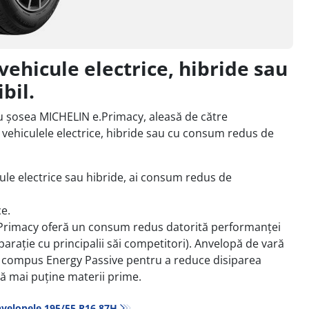
hicule electrice, hibride sau
bil.
 șosea MICHELIN e.Primacy, aleasă de către
 vehiculele electrice, hibride sau cu consum redus de
le electrice sau hibride, ai consum redus de
ce.
e.Primacy oferă un consum redus datorită performanței
parație cu principalii săi competitori). Anvelopă de vară
 compus Energy Passive pentru a reduce disiparea
ă mai puține materii prime.
velopele‎ 195/55 R16 87H