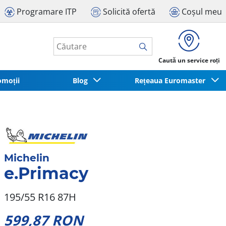
Programare ITP
Solicită ofertă
Coșul meu
Caută un service roți
omoții
Blog
Rețeaua Euromaster
Michelin
e.Primacy
195/55 R16 87H
599,87 RON