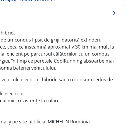
 hibrid.
 de un condus lipsit de griji,
datorită extinderii
rice, ceea ce înseamnă aproximativ 30 km mai mult la
i eficient pe parcursul călătoriilor cu un compus
ergiei, în timp ce peretele CoolRunning absoarbe mai
nomia bateriei vehiculului.
vehicule electrice, hibride sau cu consum redus de
e electrice.
i mici rezistențe la rulare.
imacy
pe site-ul oficial
MICHELIN România
.