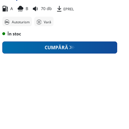
A
B
70 db
EPREL
Autoturism
Vară
În stoc
CUMPĂRĂ