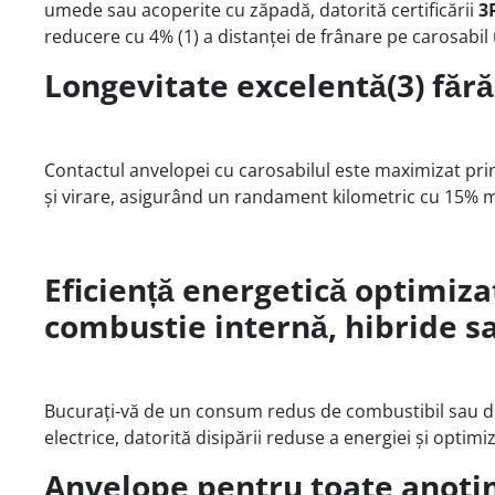
umede sau acoperite cu zăpadă, datorită certificării
3
reducere cu 4% (1) a distanței de frânare pe carosabil 
Longevitate excelentă(3) fără 
Contactul anvelopei cu carosabilul este maximizat prin
și virare, asigurând un randament kilometric cu 15% m
Eficiență energetică optimiz
combustie internă, hibride sa
Bucurați-vă de un consum redus de combustibil sau d
electrice, datorită disipării reduse a energiei și optimiz
Anvelope pentru toate anotim