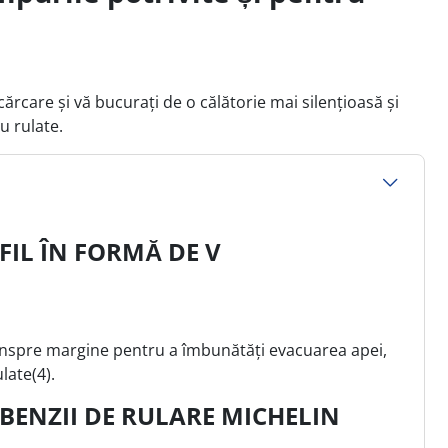
ncărcare și vă bucurați de o călătorie mai silențioasă și
u rulate.
IL ÎN FORMĂ DE V
 înspre margine pentru a îmbunătăți evacuarea apei,
late(4).
BENZII DE RULARE MICHELIN