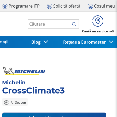
Programare ITP
Solicită ofertă
Coșul meu
Caută un service roți
moții
Blog
Rețeaua Euromaster
Michelin
CrossClimate3
All Season