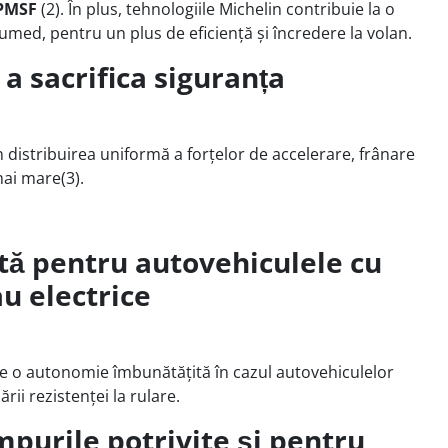
PMSF
(2). În plus, tehnologiile Michelin contribuie la o
umed, pentru un plus de eficiență și încredere la volan.
a sacrifica siguranța
 distribuirea uniformă a forțelor de accelerare, frânare
ai mare(3).
ată pentru autovehiculele cu
u electrice
e o autonomie îmbunătățită în cazul autovehiculelor
ării rezistenței la rulare.
purile potrivite și pentru