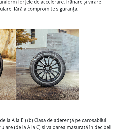
niform forțele de accelerare, frânare și virare -
rulare, fără a compromite siguranța.
e la A la E.) (b) Clasa de aderență pe carosabilul
rulare (de la A la C) și valoarea măsurată în decibeli