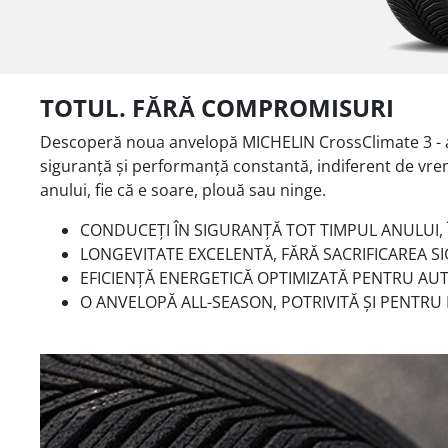
TOTUL. FĂRĂ COMPROMISURI
Descoperă noua anvelopă MICHELIN CrossClimate 3 - anv
siguranță și performanță constantă, indiferent de vrem
anului, fie că e soare, plouă sau ninge.
CONDUCEȚI ÎN SIGURANȚĂ TOT TIMPUL ANULUI, Î
LONGEVITATE EXCELENTĂ, FĂRĂ SACRIFICAREA S
EFICIENȚĂ ENERGETICĂ OPTIMIZATĂ PENTRU AUTO
O ANVELOPĂ ALL-SEASON, POTRIVITĂ ȘI PENTRU 