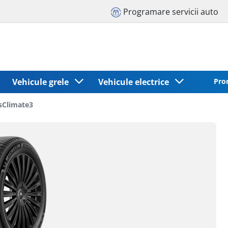
Programare servicii auto
Vehicule grele
Vehicule electrice
Pro
sClimate3