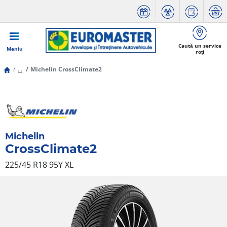
Caută un service
Meniu
roți
...
Michelin CrossClimate2
Michelin
CrossClimate2
225/45 R18 95Y
XL