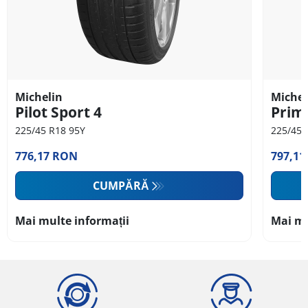
Michelin
Michel
Pilot Sport 4
Prim
225/45 R18 95Y
225/45 
776,17 RON
797,1
CUMPĂRĂ
Mai multe informații
Mai mu