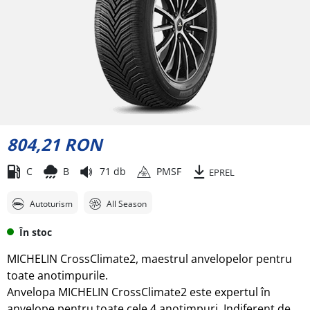
804,21 RON
C
B
71 db
PMSF
EPREL
Autoturism
All Season
În stoc
MICHELIN CrossClimate2, maestrul anvelopelor pentru
toate anotimpurile.
Anvelopa MICHELIN CrossClimate2 este expertul în
anvelope pentru toate cele 4 anotimpuri. Indiferent de