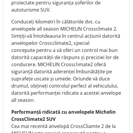
proiectate pentru siguranța șoferilor de
autoturisme SUV.
Conduceți kilometri în călătoriile dvs. cu
anvelopele all season MICHELIN Crossclimate 2.
Simțiți-vă întotdeauna în centrul acțiunii datorită
anvelopelor
Crossclimate2, special
c
oncepute pentru a vă oferi un control mai bun
datorită capacității de răspuns și preciziei lor de
conducere.
MICHELIN Crossclimate2 o
feră
siguranță datorită aderenței îmbunătățite pe
suprafețe uscate și umede. Oriunde vă duce
drumul, obțineți controlul perfect al vehiculului,
datorită performanței ridicate a acestei anvelope
all season.
Performanță ridicată cu anvelopele Michelin
CrossClimate2 SUV
Cea mai recentă anvelopă CrossCliamte 2 de la