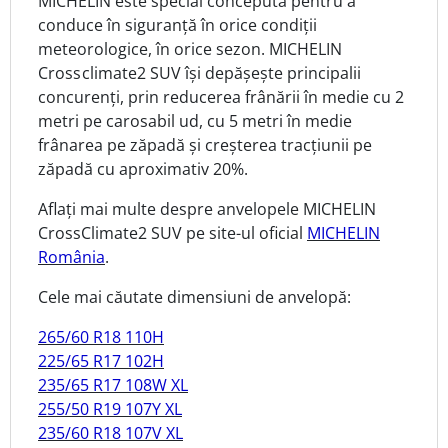
MICHELIN este special concepută pentru a
conduce în siguranță în orice condiții
meteorologice, în orice sezon. MICHELIN
Crossclimate2
SUV își depășește principalii
concurenți, prin reducerea frânării în medie cu 2
metri pe carosabil ud, cu 5 metri în medie
frânarea pe zăpadă și creșterea tracțiunii pe
zăpadă cu aproximativ 20%.
Aflați mai multe despre anvelopele MICHELIN
CrossClimate2 SUV pe site-ul oficial
MICHELIN
România
.
Cele mai căutate dimensiuni de anvelopă:
265/60 R18 110H
225/65 R17 102H
235/65 R17 108W XL
255/50 R19 107Y XL
235/60 R18 107V XL