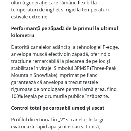
ultimă generație care rămâne flexibil la
temperaturi de îngheț și rigid la temperaturi
estivale extreme.
Performanță pe zăpadă de la primul la ultimul
kilometru
Datorită canalelor adânci și a tehnologiei P-edge,
anvelopa mușcă efectiv din zăpadă, oferind o
tracțiune remarcabilă la plecarea de pe loc și
stabilitate în viraje. Simbolul 3PMSF (Three-Peak
Mountain Snowflake) imprimat pe flanc
garantează că anvelopa a trecut testele
riguroase de omologare pentru iarnă grea, fiind
100% legală pe drumurile publice înzăpezite.
Control total pe carosabil umed și uscat
Profilul direcțional în „V” și canelurile largi
evacuează rapid apa și ninsoarea topită,