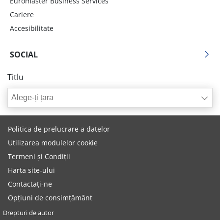
Euromaster Business Services
Cariere
Accesibilitate
SOCIAL
Titlu
Alege-ți țara
Politica de prelucrare a datelor
Utilizarea modulelor cookie
Termeni și Condiții
Harta site-ului
Contactați-ne
Opțiuni de consimțământ
Drepturi de autor