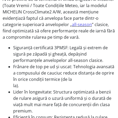
(Toate Vremii / Toate Condițiile Meteo, iar la modelul
MICHELIN CrossClimate2 A/W, această mențiune
evidențiază faptul că anvelopa face parte dintr-o
categorie superioară anvelopelor „
all-season
” clasice,
fiind optimizată să ofere performanțe reale de iarnă fără
a compromite rularea pe timp de vară.
Siguranță certificată 3PMSF: Legală și extrem de
sigură pe zăpadă și gheață, depășind
performanțele anvelopelor all-season clasice.
Frânare de top pe ud și uscat: Tehnologia avansată
a compusului de cauciuc reduce distanța de oprire
în orice condiții termice (de la
la).
Lider în longevitate: Structura optimizată a benzii
de rulare asigură o uzură uniformă și o durată de
viață mult mai mare față de concurenții din clasa
premium.
Eficiență în consum: Rezistența redusă la rulare