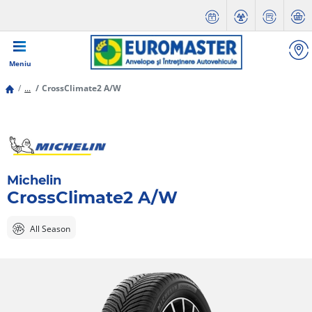
Meniu
...
CrossClimate2 A/W
Michelin
CrossClimate2 A/W
All Season