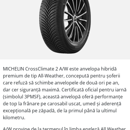
MICHELIN CrossClimate 2 A/W este anvelopa hibridă
premium de tip All-Weather, concepută pentru șoferii
care refuză să schimbe anvelopele de două ori pe an,
dar cer siguranță maximă. Certificată oficial pentru iarnă
(simbolul 3PMSF), această anvelopă oferă performanțe
de top la frânare pe carosabil uscat, umed și aderență
excepțională pe zăpadă, de la primul până la ultimul
kilometru.
A/W provine de la termenul în limba engleză All Weather