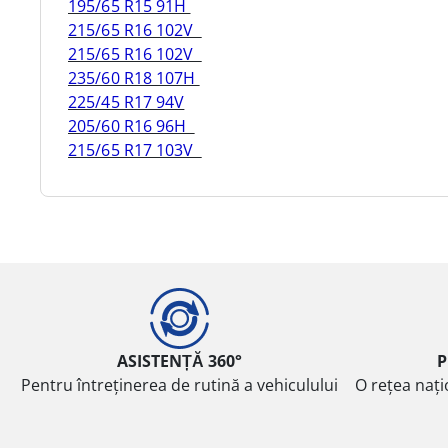
195/65 R15 91H
215/65 R16 102V
215/65 R16 102V
235/60 R18 107H
225/45 R17 94V
205/60 R16 96H
215/65 R17 103V
ASISTENȚĂ 360°
P
Pentru întreținerea de rutină a vehiculului
O rețea nați