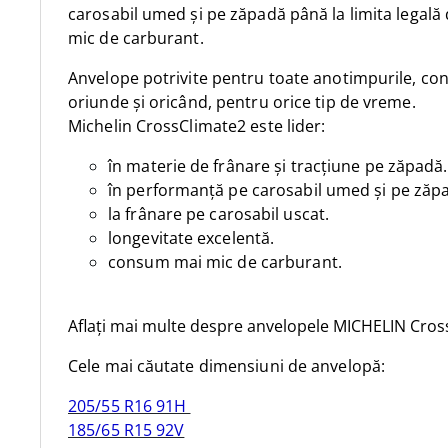
carosabil umed și pe zăpadă până la limita legală
mic de carburant.
Anvelope potrivite pentru toate anotimpurile, co
oriunde și oricând, pentru orice tip de vreme.
Michelin CrossClimate2 este lider:
în materie de frânare și tracțiune pe zăpadă.
în performanță pe carosabil umed și pe zăpa
la frânare pe carosabil uscat.
longevitate excelentă.
consum mai mic de carburant.
Aflați mai multe despre anvelopele MICHELIN CrossC
Cele mai căutate dimensiuni de anvelopă:
205/55 R16 91H
185/65 R15 92V