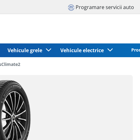
Programare servicii auto
Vehicule grele
Vehicule electrice
Pro
sClimate2