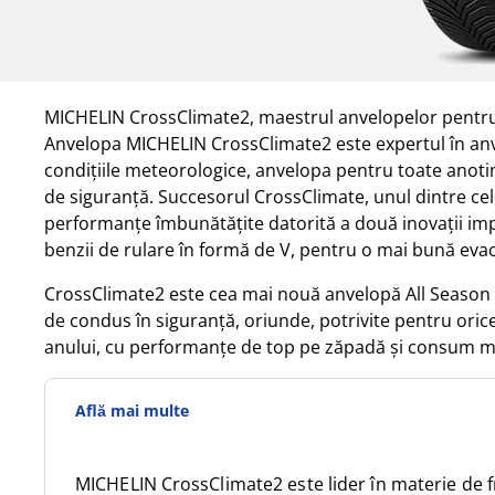
MICHELIN CrossClimate2, maestrul anvelopelor pentru
Anvelopa MICHELIN CrossClimate2 este expertul în anv
condițiile meteorologice, anvelopa pentru toate anoti
de siguranță. Succesorul CrossClimate, unul dintre ce
performanțe îmbunătățite datorită a două inovații im
benzii de rulare în formă de V, pentru o mai bună evacu
CrossClimate2 este cea mai nouă anvelopă All Season 
de condus în siguranță, oriunde, potrivite pentru oric
anului, cu performanțe de top pe zăpadă și consum m
Află mai multe
MICHELIN CrossClimate2 este lider în materie de 