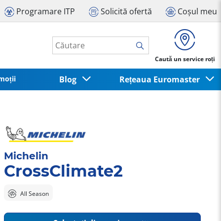
Programare ITP
Solicită ofertă
Coșul meu
Caută un service roți
moții
Blog
Rețeaua Euromaster
Michelin
CrossClimate2
All Season