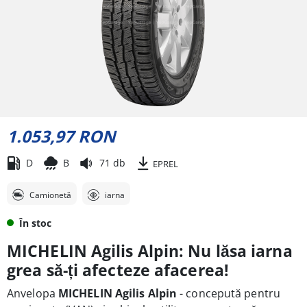
1.053,97 RON
D
B
71 db
EPREL
Camionetă
iarna
În stoc
MICHELIN Agilis Alpin: Nu lăsa iarna
grea să-ți afecteze afacerea!
Anvelopa
MICHELIN Agilis Alpin
- concepută pentru