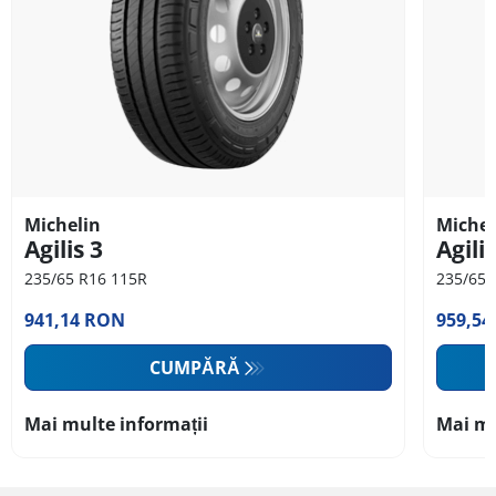
Michelin
Michel
Agilis 3
Agilis
235/65 R16 115R
235/65 
941,14 RON
959,5
CUMPĂRĂ
Mai multe informații
Mai mu