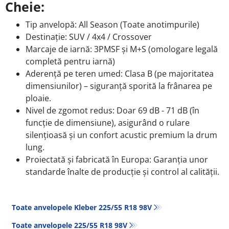
Cheie:
Tip anvelopă: All Season (Toate anotimpurile)
Destinație: SUV / 4x4 / Crossover
Marcaje de iarnă: 3PMSF și M+S (omologare legală
completă pentru iarnă)
Aderență pe teren umed: Clasa B (pe majoritatea
dimensiunilor) – siguranță sporită la frânarea pe
ploaie.
Nivel de zgomot redus: Doar 69 dB - 71 dB (în
funcție de dimensiune), asigurând o rulare
silențioasă și un confort acustic premium la drum
lung.
Proiectată și fabricată în Europa: Garanția unor
standarde înalte de producție și control al calității.
Toate anvelopele Kleber 225/55 R18 98V
Toate anvelopele‎ 225/55 R18 98V