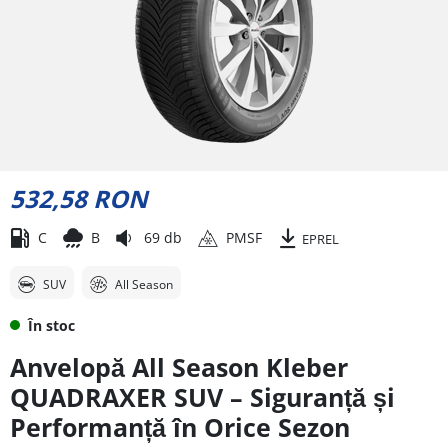
532,58 RON
C
B
69 db
PMSF
EPREL
SUV
All Season
În stoc
Anvelopă All Season Kleber
QUADRAXER SUV – Siguranță și
Performanță în Orice Sezon