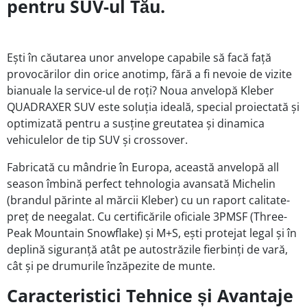
pentru SUV-ul Tău.
Ești în căutarea unor anvelope capabile să facă față
provocărilor din orice anotimp, fără a fi nevoie de vizite
bianuale la service-ul de roți? Noua anvelopă Kleber
QUADRAXER SUV este soluția ideală, special proiectată și
optimizată pentru a susține greutatea și dinamica
vehiculelor de tip SUV și crossover.
Fabricată cu mândrie în Europa, această anvelopă all
season îmbină perfect tehnologia avansată Michelin
(brandul părinte al mărcii Kleber) cu un raport calitate-
preț de neegalat. Cu certificările oficiale 3PMSF (Three-
Peak Mountain Snowflake) și M+S, ești protejat legal și în
deplină siguranță atât pe autostrăzile fierbinți de vară,
cât și pe drumurile înzăpezite de munte.
Caracteristici Tehnice și Avantaje