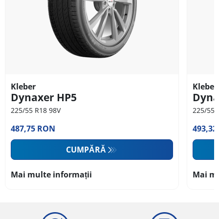
Kleber
Kleber
Dynaxer HP5
Dyna
225/55 R18 98V
225/55 
487,75 RON
493,3
CUMPĂRĂ
Mai multe informații
Mai mu