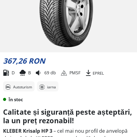
367,26 RON
D
B
69 db
PMSF
EPREL
Autoturism
iarna
În stoc
Calitate și siguranță peste așteptări,
la un preț rezonabil!
KLEBER Krisalp HP 3
– cel mai nou profil de anvelopă