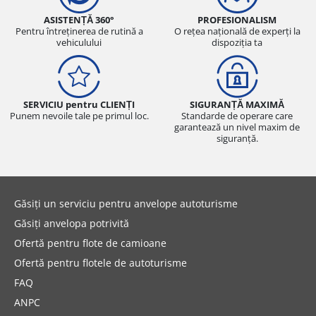
ASISTENȚĂ 360°
PROFESIONALISM
Pentru întreținerea de rutină a
O rețea națională de experți la
vehiculului
dispoziția ta
SERVICIU pentru CLIENȚI
SIGURANȚĂ MAXIMĂ
Punem nevoile tale pe primul loc.
Standarde de operare care
garantează un nivel maxim de
siguranță.
Găsiți un serviciu pentru anvelope autoturisme
Găsiți anvelopa potrivită
Ofertă pentru flote de camioane
Ofertă pentru flotele de autoturisme
FAQ
ANPC