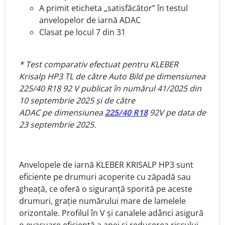
A primit eticheta „satisfăcător” în testul
anvelopelor de iarnă ADAC
Clasat pe locul 7 din 31
* Test comparativ efectuat pentru KLEBER
Krisalp HP3 TL de către Auto Bild pe dimensiunea
225/40 R18 92 V publicat în numărul 41/2025 din
10 septembrie 2025 și de către
ADAC pe dimensiunea
225/40 R18
92V pe data de
23 septembrie 2025.
Anvelopele de iarnă KLEBER KRISALP HP3 sunt
eficiente pe drumuri acoperite cu zăpadă sau
gheață, ce oferă o siguranță sporită pe aceste
drumuri, grație numărului mare de lamelele
orizontale. Profilul în V și canalele adânci asigură
o evacuare eficientă a apei și reducerea riscului