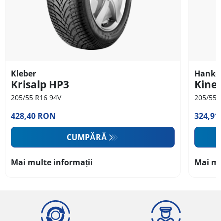
Kleber
Hanko
Krisalp HP3
Kine
205/55 R16 94V
205/55 
428,40 RON
324,9
CUMPĂRĂ
Mai multe informații
Mai mu