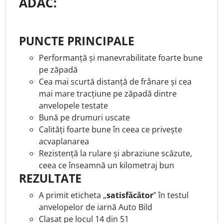
ADAC:
PUNCTE PRINCIPALE
Performanță și manevrabilitate foarte bune
pe zăpadă
Cea mai scurtă distanță de frânare și cea
mai mare tracțiune pe zăpadă dintre
anvelopele testate
Bună pe drumuri uscate
Calități foarte bune în ceea ce privește
acvaplanarea
Rezistență la rulare și abraziune scăzute,
ceea ce înseamnă un kilometraj bun
REZULTATE
A primit eticheta „
satisfăcător
” în testul
anvelopelor de iarnă Auto Bild
Clasat pe locul 14 din 51