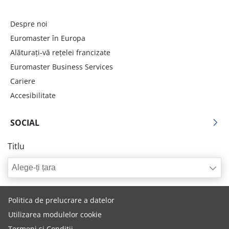
Despre noi
Euromaster în Europa
Alăturați-vă rețelei francizate
Euromaster Business Services
Cariere
Accesibilitate
SOCIAL
Titlu
Alege-ți țara
Politica de prelucrare a datelor
Utilizarea modulelor cookie
Termeni și Condiții