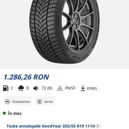
1.286,26 RON
C
B
72 db
PMSF
EPREL
Autoturism
iarna
În stoc
Toate anvelopele GoodYear 255/55 R19 111H