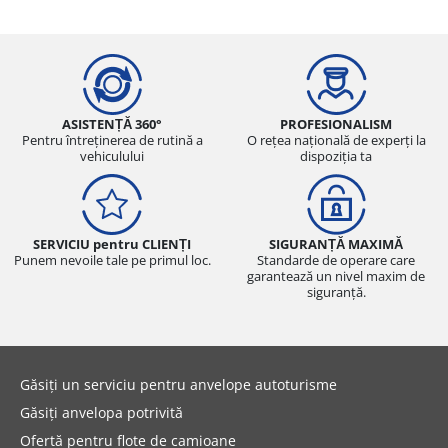
ASISTENȚĂ 360°
PROFESIONALISM
Pentru întreținerea de rutină a
O rețea națională de experți la
vehiculului
dispoziția ta
SERVICIU pentru CLIENȚI
SIGURANȚĂ MAXIMĂ
Punem nevoile tale pe primul loc.
Standarde de operare care
garantează un nivel maxim de
siguranță.
Găsiți un serviciu pentru anvelope autoturisme
Găsiți anvelopa potrivită
Ofertă pentru flote de camioane