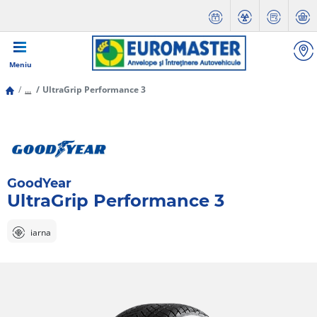
Meniu
...
UltraGrip Performance 3
GoodYear
UltraGrip Performance 3
iarna