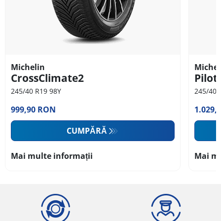
Michelin
Michel
CrossClimate2
Pilot
245/40 R19 98Y
245/40 
999,90 RON
1.029,
CUMPĂRĂ
Mai multe informații
Mai mu