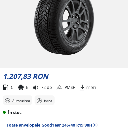
1.207,83 RON
C
B
72 db
PMSF
EPREL
Autoturism
iarna
În stoc
Toate anvelopele GoodYear 245/40 R19 98H