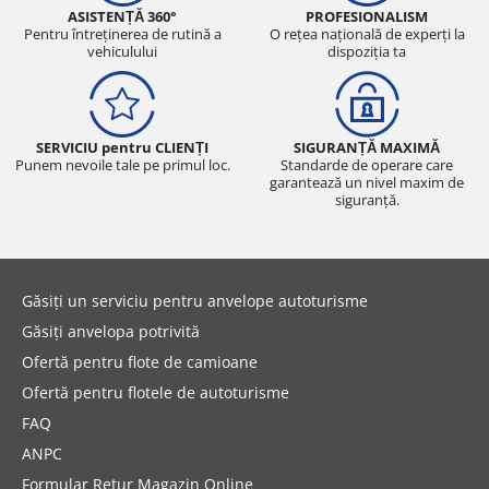
ASISTENȚĂ 360°
PROFESIONALISM
Pentru întreținerea de rutină a
O rețea națională de experți la
vehiculului
dispoziția ta
SERVICIU pentru CLIENȚI
SIGURANȚĂ MAXIMĂ
Punem nevoile tale pe primul loc.
Standarde de operare care
garantează un nivel maxim de
siguranță.
Găsiți un serviciu pentru anvelope autoturisme
Găsiți anvelopa potrivită
Ofertă pentru flote de camioane
Ofertă pentru flotele de autoturisme
FAQ
ANPC
Formular Retur Magazin Online