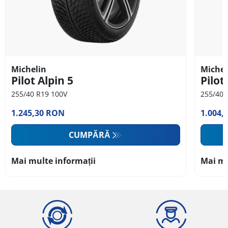
Michelin
Michel
Pilot Alpin 5
Pilot
255/40 R19 100V
255/40 
1.245,30 RON
1.004,
CUMPĂRĂ
Mai multe informații
Mai mu