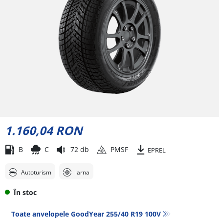
1.160,04 RON
B
C
72 db
PMSF
EPREL
Autoturism
iarna
În stoc
Toate anvelopele GoodYear 255/40 R19 100V