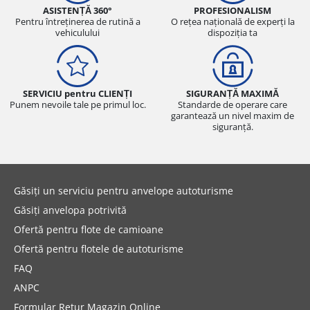
ASISTENȚĂ 360°
PROFESIONALISM
Pentru întreținerea de rutină a
O rețea națională de experți la
vehiculului
dispoziția ta
SERVICIU pentru CLIENȚI
SIGURANȚĂ MAXIMĂ
Punem nevoile tale pe primul loc.
Standarde de operare care
garantează un nivel maxim de
siguranță.
Găsiți un serviciu pentru anvelope autoturisme
Găsiți anvelopa potrivită
Ofertă pentru flote de camioane
Ofertă pentru flotele de autoturisme
FAQ
ANPC
Formular Retur Magazin Online