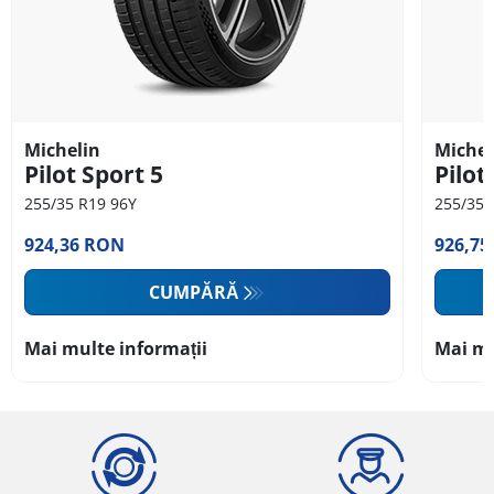
Michelin
Michel
Pilot Sport 5
Pilot
255/35 R19 96Y
255/35 
924,36 RON
926,7
CUMPĂRĂ
Mai multe informații
Mai mu