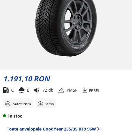
1.191,10 RON
C
B
72 db
PMSF
EPREL
Autoturism
iarna
În stoc
Toate anvelopele GoodYear 255/35 R19 96W