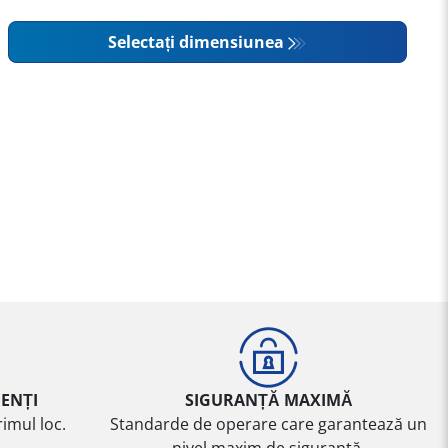
Selectați dimensiunea
IENȚI
SIGURANȚĂ MAXIMĂ
imul loc.
Standarde de operare care garantează un
nivel maxim de siguranță.