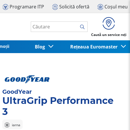
Programare ITP
Solicită ofertă
Coșul meu
Caută un service roți
moții
Blog
Rețeaua Euromaster
GoodYear
UltraGrip Performance
3
iarna