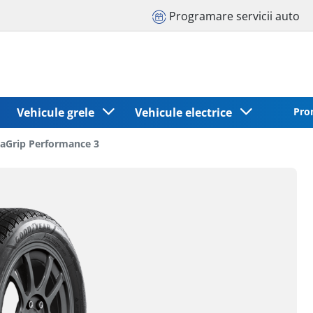
Programare servicii auto
Vehicule grele
Vehicule electrice
Pro
raGrip Performance 3