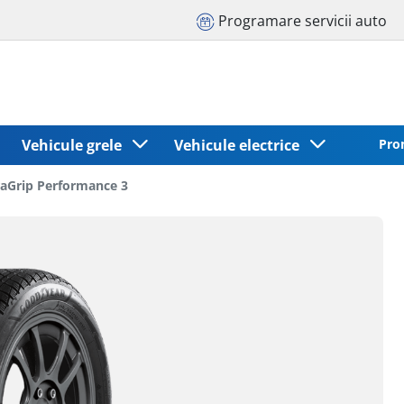
Programare servicii auto
Vehicule grele
Vehicule electrice
Pro
raGrip Performance 3