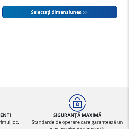
Selectați dimensiunea
IENȚI
SIGURANȚĂ MAXIMĂ
imul loc.
Standarde de operare care garantează un
nivel maxim de siguranță.