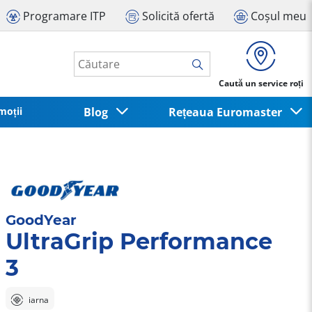
Programare ITP
Solicită ofertă
Coșul meu
Caută un service roți
moții
Blog
Rețeaua Euromaster
GoodYear
UltraGrip Performance
3
iarna