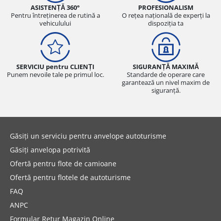
ASISTENȚĂ 360°
PROFESIONALISM
Pentru întreținerea de rutină a
O rețea națională de experți la
vehiculului
dispoziția ta
SERVICIU pentru CLIENȚI
SIGURANȚĂ MAXIMĂ
Punem nevoile tale pe primul loc.
Standarde de operare care
garantează un nivel maxim de
siguranță.
Găsiți un serviciu pentru anvelope autoturisme
Găsiți anvelopa potrivită
Ofertă pentru flote de camioane
Ofertă pentru flotele de autoturisme
FAQ
ANPC
Formular Retur Magazin Online