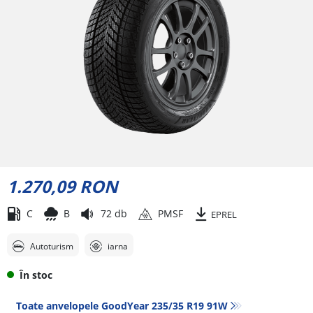
1.270,09 RON
C
B
72 db
PMSF
EPREL
Autoturism
iarna
În stoc
Toate anvelopele GoodYear 235/35 R19 91W