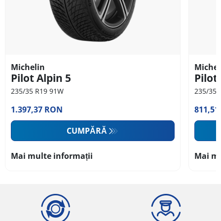
Michelin
Michel
Pilot Alpin 5
Pilot
235/35 R19 91W
235/35 
1.397,37 RON
811,5
CUMPĂRĂ
Mai multe informații
Mai mu