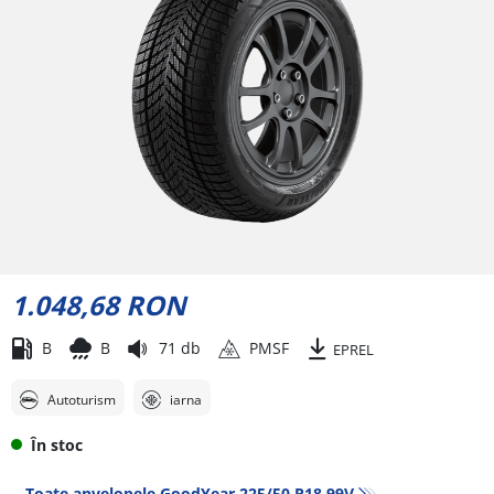
1.048,68 RON
B
B
71 db
PMSF
EPREL
Autoturism
iarna
În stoc
Toate anvelopele GoodYear 225/50 R18 99V