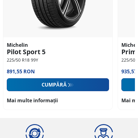
Michelin
Michel
Pilot Sport 5
Prim
225/50 R18 99Y
225/50 
891,55 RON
935,5
CUMPĂRĂ
Mai multe informații
Mai mu