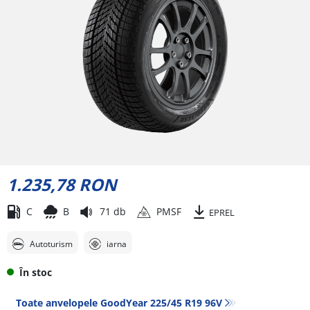
1.235,78 RON
C
B
71 db
PMSF
EPREL
Autoturism
iarna
În stoc
Toate anvelopele GoodYear 225/45 R19 96V