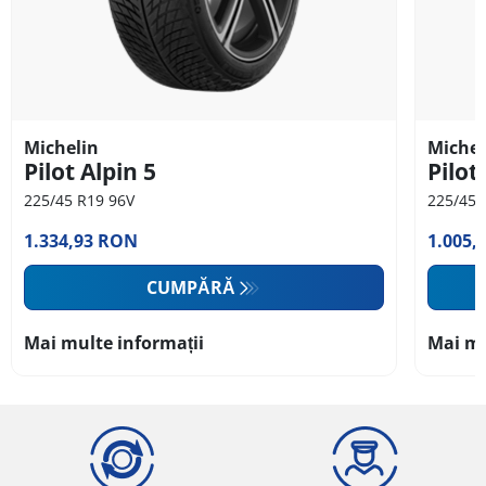
Michelin
Michel
Pilot Alpin 5
Pilot
225/45 R19 96V
225/45 
1.334,93 RON
1.005,
CUMPĂRĂ
Mai multe informații
Mai mu