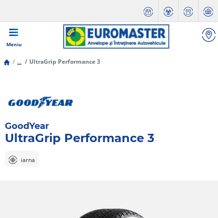
Meniu
...
UltraGrip Performance 3
GoodYear
UltraGrip Performance 3
iarna