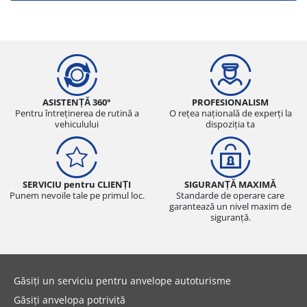
ASISTENȚĂ 360°
PROFESIONALISM
Pentru întreținerea de rutină a
O rețea națională de experți la
vehiculului
dispoziția ta
SERVICIU pentru CLIENȚI
SIGURANȚĂ MAXIMĂ
Punem nevoile tale pe primul loc.
Standarde de operare care
garantează un nivel maxim de
siguranță.
Găsiți un serviciu pentru anvelope autoturisme
Găsiți anvelopa potrivită