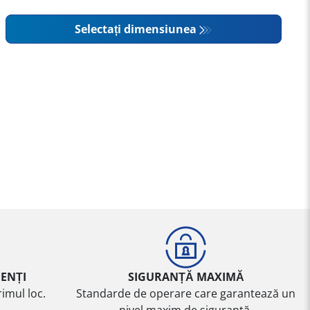
Selectați dimensiunea
IENȚI
SIGURANȚĂ MAXIMĂ
imul loc.
Standarde de operare care garantează un
nivel maxim de siguranță.