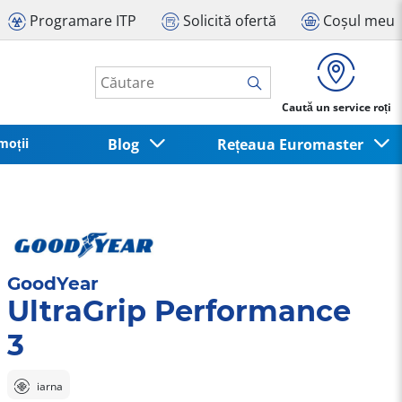
Programare ITP
Solicită ofertă
Coșul meu
Caută un service roți
moții
Blog
Rețeaua Euromaster
GoodYear
UltraGrip Performance
3
iarna