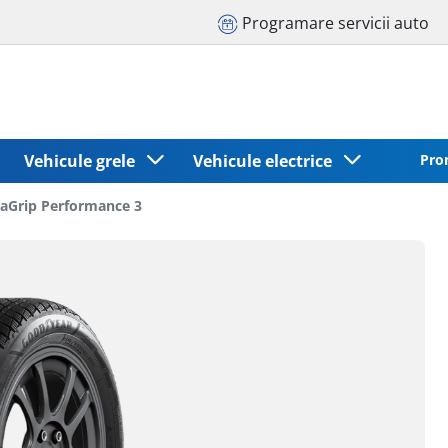
Programare servicii auto
Vehicule grele
Vehicule electrice
Pro
raGrip Performance 3