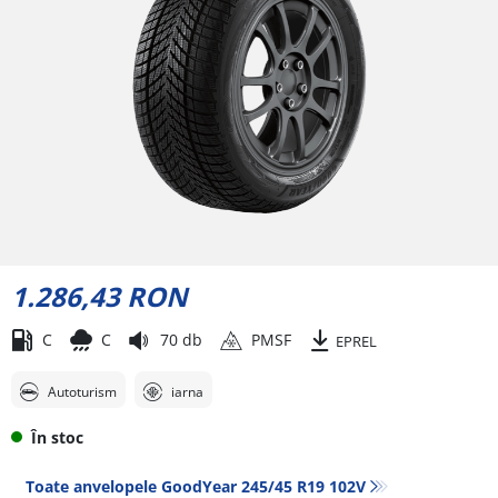
1.286,43 RON
C
C
70 db
PMSF
EPREL
Autoturism
iarna
În stoc
Toate anvelopele GoodYear 245/45 R19 102V