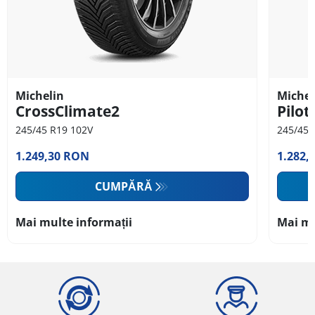
Michelin
Michel
CrossClimate2
Pilot
245/45 R19 102V
245/45 
1.249,30 RON
1.282,
CUMPĂRĂ
Mai multe informații
Mai mu