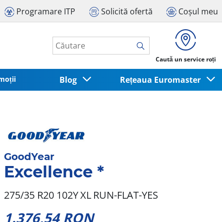
Programare ITP
Solicită ofertă
Coșul meu
Caută un service roți
moții
Blog
Rețeaua Euromaster
GoodYear
Excellence *
275/35 R20 102Y
XL
RUN-FLAT-YES
1.376,54 RON