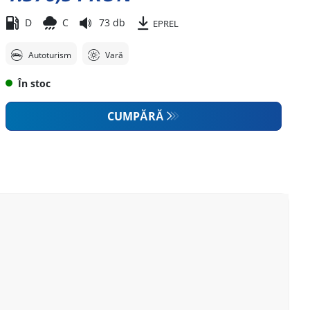
D
C
73 db
EPREL
Autoturism
Vară
În stoc
CUMPĂRĂ