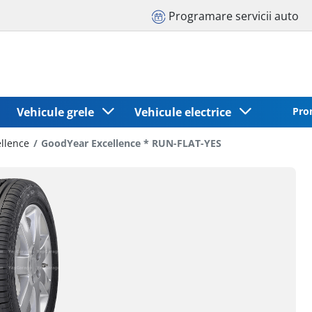
Programare servicii auto
Vehicule grele
Vehicule electrice
Pro
llence
GoodYear Excellence * RUN-FLAT-YES