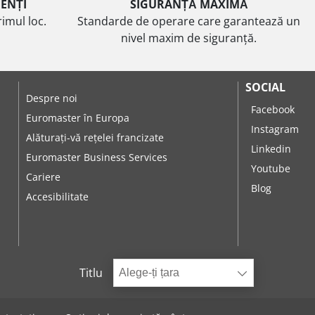
IENȚI
SIGURANȚĂ MAXIMĂ
imul loc.
Standarde de operare care garantează un
nivel maxim de siguranță.
SOCIAL
Despre noi
Facebook
Euromaster în Europa
Instagram
Alăturați-vă rețelei francizate
Linkedin
Euromaster Business Services
Youtube
Cariere
Blog
Accesibilitate
Titlu
Alege-ți țara