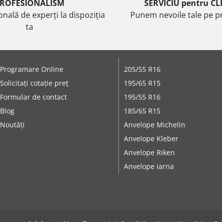
ROFESIONALISM
SERVICIU pentru CL
onală de experți la dispoziția
Punem nevoile tale pe pr
ta
Programare Online
205/55 R16
Solicitați cotație preț
195/65 R15
Formular de contact
195/55 R16
Blog
185/65 R15
Noutăți
Anvelope Michelin
Anvelope Kleber
Anvelope Riken
Anvelope iarna