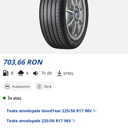
703,66 RON
B
A
70 db
EPREL
Autoturism
Vară
În stoc
Toate anvelopele GoodYear 225/50 R17 98V
Toate anvelopele‎ 225/50 R17 98V