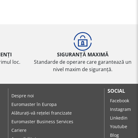
IENȚI
SIGURANȚĂ MAXIMĂ
imul loc.
Standarde de operare care garantează un
nivel maxim de siguranță.
SOCIAL
Despre noi
Facebook
Euromaster în Europa
Instagram
Alăturați-vă rețelei francizate
Linkedin
Euromaster Business Services
Youtube
Cariere
Blog