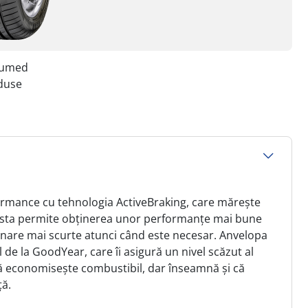
i umed
eduse
rmance cu tehnologia ActiveBraking, care mărește
ceasta permite obținerea unor performanțe mai bune
rânare mai scurte atunci când este necesar. Anvelopa
e la GoodYear, care îi asigură un nivel scăzut al
că economisește combustibil, dar înseamnă și că
ță.