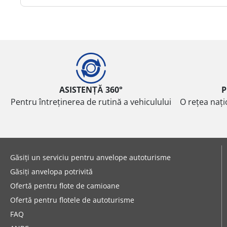
ASISTENȚĂ 360°
P
Pentru întreținerea de rutină a vehiculului
O rețea nați
Găsiți un serviciu pentru anvelope autoturisme
Găsiți anvelopa potrivită
Ofertă pentru flote de camioane
Ofertă pentru flotele de autoturisme
FAQ