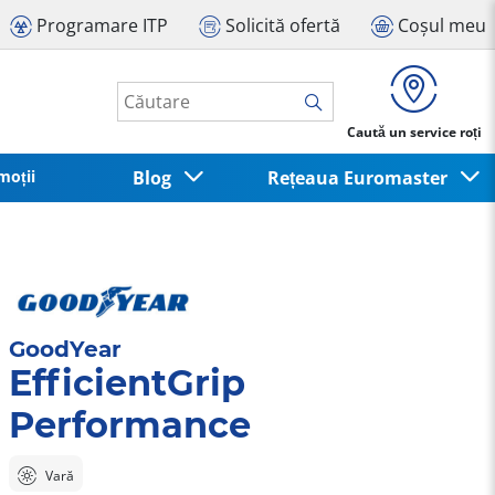
Programare ITP
Solicită ofertă
Coșul meu
Caută un service roți
moții
Blog
Rețeaua Euromaster
GoodYear
EfficientGrip
Performance
Vară