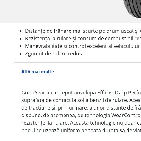
Distanțe de frânare mai scurte pe drum uscat ș
Rezistență la rulare și consum de combustibil r
Manevrabilitate și control excelent al vehiculului
Zgomot de rulare redus
Află mai multe
GoodYear a conceput anvelopa EfficientGrip Perfo
suprafața de contact la sol a benzii de rulare. A
de tracțiune și, prin urmare, a unor distanțe de f
dispune, de asemenea, de tehnologia WearControl d
rezistenței la rulare. Această tehnologie nu doar 
pneul se uzează uniform pe toată durata sa de via