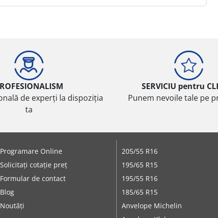
ROFESIONALISM
SERVICIU pentru CL
onală de experți la dispoziția
Punem nevoile tale pe pr
ta
Programare Online
205/55 R16
Solicitați cotație preț
195/65 R15
Formular de contact
195/55 R16
Blog
185/65 R15
Noutăți
Anvelope Michelin