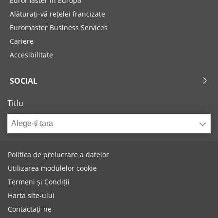
Euromaster în Europa
Alăturați-vă rețelei francizate
Euromaster Business Services
Cariere
Accesibilitate
SOCIAL
Titlu
Alege-ți țara
Politica de prelucrare a datelor
Utilizarea modulelor cookie
Termeni și Condiții
Harta site-ului
Contactați-ne