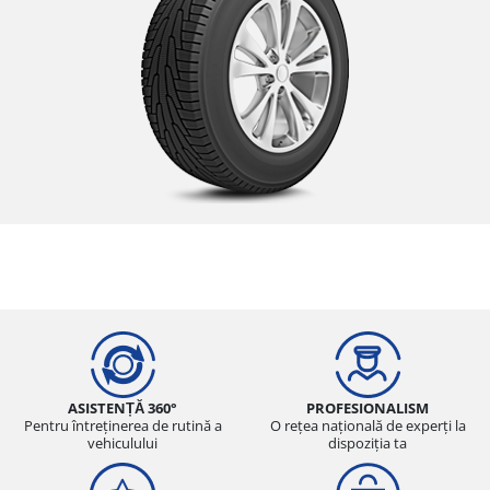
ASISTENȚĂ 360°
PROFESIONALISM
Pentru întreținerea de rutină a
O rețea națională de experți la
vehiculului
dispoziția ta