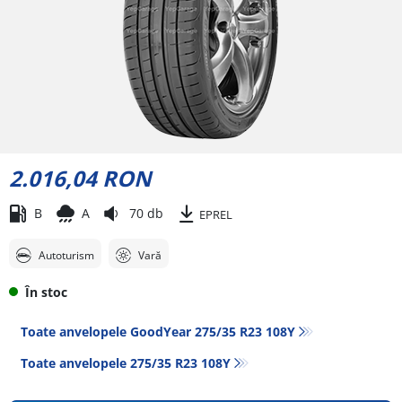
2.016,04 RON
B
A
70 db
EPREL
Autoturism
Vară
În stoc
Toate anvelopele GoodYear 275/35 R23 108Y
Toate anvelopele‎ 275/35 R23 108Y